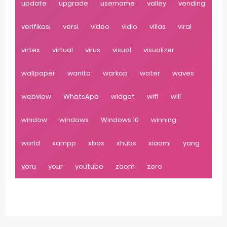
update
upgrade
username
valley
vending
verifikasi
versi
video
vidio
villas
viral
virtex
virtual
virus
visual
visualizer
wallpaper
wanita
warkop
water
waves
webview
WhatsApp
widget
wifi
will
window
windows
Windows 10
winning
world
xampp
xbox
xhubs
xiaomi
yang
yoru
your
youtube
zoom
zoro