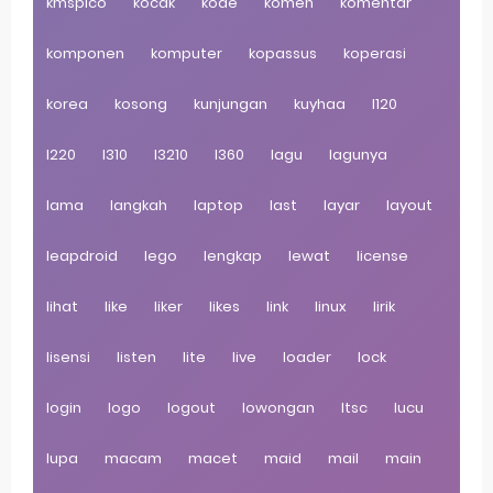
kmspico
kocak
kode
komen
komentar
komponen
komputer
kopassus
koperasi
korea
kosong
kunjungan
kuyhaa
l120
l220
l310
l3210
l360
lagu
lagunya
lama
langkah
laptop
last
layar
layout
leapdroid
lego
lengkap
lewat
license
lihat
like
liker
likes
link
linux
lirik
lisensi
listen
lite
live
loader
lock
login
logo
logout
lowongan
ltsc
lucu
lupa
macam
macet
maid
mail
main