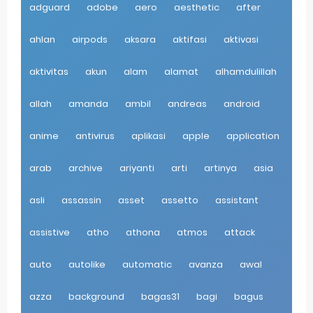
adguard
adobe
aero
aesthetic
after
Aplikasi Laptop Windows 10: Solusi Terbaik Untuk Kebutuhan Komputasi Anda
ahlan
airpods
aksara
aktifasi
aktivasi
Harga Airpods Android
aktivitas
akun
alam
alamat
alhamdulillah
Kelebihan Laptop Windows 7
Dazz Cam Android: Aplikasi Kamera Terbaik Untuk Android
allah
amanda
ambil
andreas
android
Pengertian Windows 10
anime
antivirus
aplikasi
apple
application
Link Grup Wa Pemersatu Bangsa
arab
archive
ariyanti
arti
artinya
asia
Power Window Universal: Solusi Praktis Untuk Kendaraan Anda
asli
assassin
asset
assetto
assistant
Foto Grup Wa: Cara Mudah Membuat Dan Menyimpan Foto Grup Whatsapp
assistive
atho
athona
atmos
attack
Cara Cek Aktivasi Windows 10
auto
autolike
automatic
avanza
awal
Cara Menghapus Panggilan Di Ig
azza
background
bagas31
bagi
bagus
Bitcoin Miner Android: Apa Itu Dan Bagaimana Cara Menggunakannya