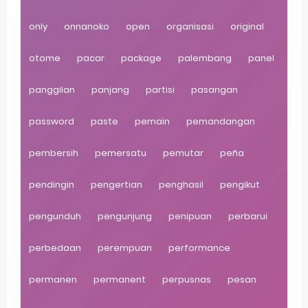
only
onnanoko
open
organisasi
original
otome
pacar
package
palembang
panel
panggilan
panjang
partisi
pasangan
password
paste
pemain
pemandangan
pembersih
pemersatu
pemutar
peña
pendingin
pengertian
penghasil
pengikut
pengunduh
pengunjung
penipuan
perbarui
perbedaan
perempuan
performance
permanen
permanent
perpusnas
pesan