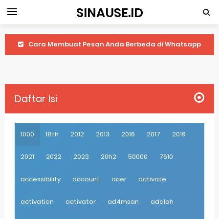
SINAUSE.ID
Cara Membuat Pesan Anda Berbeda di Whatsapp
Youtube Android 4.4 2: Cara Memutar Video Secara Mudah
Windows Server 2016: Mengenal Lebih Dekat Fitur Terbarunya
Daftar Isi
Application Vnd Android Package Archive: Semua Yang Perlu Diketahui
Harga Laptop Acer Windows 10
1000
18th
2012
2013
2016
2017
2019
Keytweak Windows 10
2021
2022
2023
20h2
50000
7610
Cara Menginstal Windows 11
accessibility
account
acer
activate
Spesifikasi Windows 10
activation
activator
ad4msan
adalah
Android Waves Gbwhatsapp: A Better Choice For Messaging App