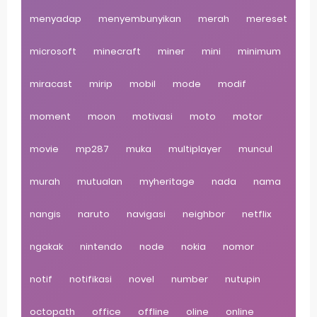
menyadap
menyembunyikan
merah
mereset
microsoft
minecraft
miner
mini
minimum
miracast
mirip
mobil
mode
modif
moment
moon
motivasi
moto
motor
movie
mp287
muka
multiplayer
muncul
murah
mutualan
myheritage
nada
nama
nangis
naruto
navigasi
neighbor
netflix
ngakak
nintendo
node
nokia
nomor
notif
notifikasi
novel
number
nutupin
octopath
office
offline
oline
online