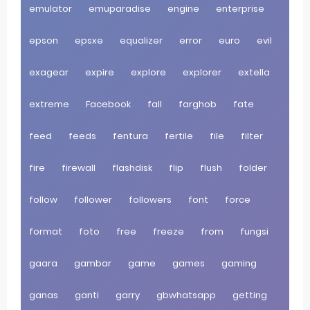
emulator
emuparadise
engine
enterprise
epson
epsxe
equalizer
error
euro
evil
exagear
expire
explore
explorer
extella
extreme
Facebook
fall
farghob
fate
feed
feeds
fentura
fertile
file
filter
fire
firewall
flashdisk
flip
flush
folder
follow
follower
followers
font
force
format
foto
free
freeze
from
fungsi
gaara
gambar
game
games
gaming
ganas
ganti
garry
gbwhatsapp
getting