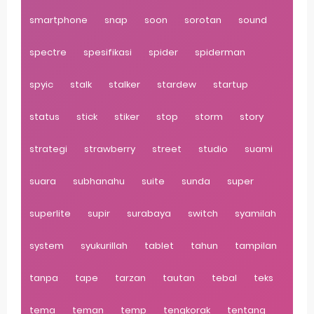
smartphone
snap
soon
sorotan
sound
spectre
spesifikasi
spider
spiderman
spyic
stalk
stalker
stardew
startup
status
stick
stiker
stop
storm
story
strategi
strawberry
street
studio
suami
suara
subhanahu
suite
sunda
super
superlite
supir
surabaya
switch
syamilah
system
syukurillah
tablet
tahun
tampilan
tanpa
tape
tarzan
tautan
tebal
teks
tema
teman
temp
tengkorak
tentang