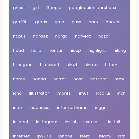
ghost
girl
Google
googlequicksearchbox
graffiti
gratis
grup
guys
hack
hacker
hapus
hardisk
harga
harvest
hazar
head
hello
hentai
hidup
highlight
hilang
hilangkan
himawari
himzi
hinata
hitam
home
honda
horror
host
hotspot
html
icha
illustrator
impresi
imut
incallui
inch
indo
indonesia
informatikamu
inggris
inspect
Instagram
instal
instalasi
install
internet
ip2770
iphone
isekai
islami
istri