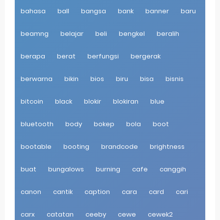
bahasa
ball
bangsa
bank
banner
baru
Pp Wa Couple Pasangan: Cara Terbaik Untuk Menjaga Hubungan
beamng
belajar
beli
bengkel
beralih
Cara Mengecek Windows Ori
berapa
berat
berfungsi
bergerak
Simpan Profil Ig Dengan Mudah
berwarna
Aplikasi Togel Android: Solusi Praktis Untuk Pecinta Togel
bikin
bios
biru
bisa
bisnis
Siap Video Call, tapi Download Aplikasinya Dulu, Abangku
bitcoin
black
blokir
blokiran
blue
Thursday, 6 August
bluetooth
body
bokep
bola
boot
bootable
booting
brandcode
brightness
buat
bungalows
burning
cafe
canggih
canon
cantik
caption
cara
card
cari
carx
catatan
ceeby
cewe
cewek2