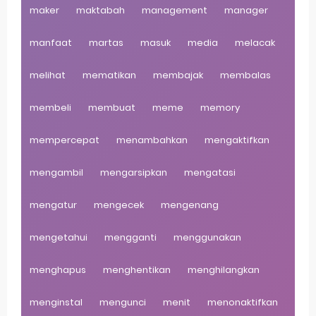
maker
maktabah
management
manager
manfaat
martas
masuk
media
melacak
melihat
mematikan
membajak
membalas
membeli
membuat
meme
memory
mempercepat
menambahkan
mengaktifkan
mengambil
mengarsipkan
mengatasi
mengatur
mengecek
mengenang
mengetahui
mengganti
menggunakan
menghapus
menghentikan
menghilangkan
menginstal
mengunci
menit
menonaktifkan