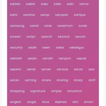
sahlan
saklar
saku
salib
salin
sama
sami
samina
samp
sampah
sampul
samsung
sandi
save
savefrom
scale
screen
script
search
second
secret
security
sedih
seen
sekai
sekaligus
sekolah
selain
sendiri
senyum
sepak
seperti
serial
server
service
servis
sesi
setan
setting
share
sharing
sharp
shift
shopping
signature
simple
simulator
singkat
single
situs
skylines
slot
smart