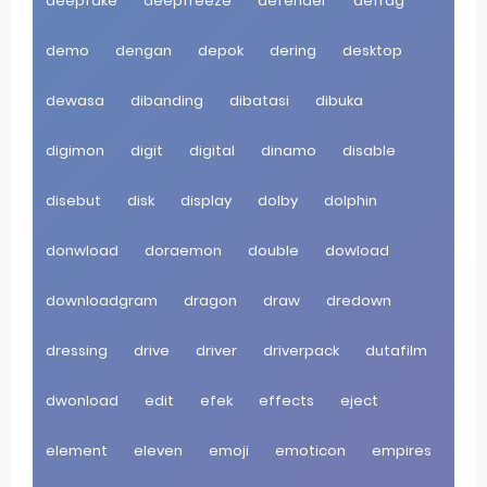
deepfake
deepfreeze
defender
defrag
demo
dengan
depok
dering
desktop
dewasa
dibanding
dibatasi
dibuka
digimon
digit
digital
dinamo
disable
disebut
disk
display
dolby
dolphin
donwload
doraemon
double
dowload
downloadgram
dragon
draw
dredown
dressing
drive
driver
driverpack
dutafilm
dwonload
edit
efek
effects
eject
element
eleven
emoji
emoticon
empires