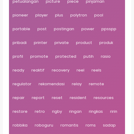
petualangan
picture
piece
pinjaman
pioneer
player
plus
polytron
pool
portable
post
postingan
power
ppsspp
pribadi
printer
private
product
produk
profil
promote
protected
putih
rasio
ready
reaktif
recovery
reel
reels
regulator
rekomendasi
relay
remote
repair
report
reset
resident
resources
restore
retro
rigby
ringan
ringkas
ririn
robbika
roboguru
romantis
roms
sadap