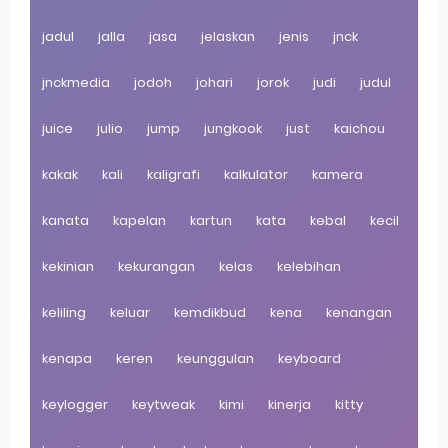
jadul
jalla
jasa
jelaskan
jenis
jnck
jnckmedia
jodoh
johari
jorok
judi
judul
juice
julio
jump
jungkook
just
kaichou
kakak
kali
kaligrafi
kalkulator
kamera
kanata
kapelan
kartun
kata
kebal
kecil
kekinian
kekurangan
kelas
kelebihan
keliling
keluar
kemdikbud
kena
kenangan
kenapa
keren
keunggulan
keyboard
keylogger
keytweak
kimi
kinerja
kitty