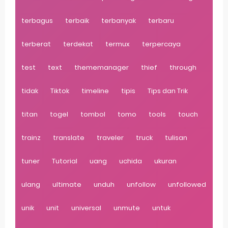
terbagus
terbaik
terbanyak
terbaru
terberat
terdekat
termux
terpercaya
test
text
thememanager
thief
through
tidak
Tiktok
timeline
tipis
Tips dan Trik
titan
togel
tombol
tomo
tools
touch
trainz
translate
traveler
truck
tulisan
tuner
Tutorial
uang
uchida
ukuran
ulang
ultimate
unduh
unfollow
unfollowed
unik
unit
universal
unmute
untuk