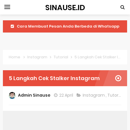
SINAUSE.ID
Cara Membuat Pesan Anda Berbeda di Whatsapp
Youtube Android 4.4 2: Cara Memutar Video Secara Mudah
Windows Server 2016: Mengenal Lebih Dekat Fitur Terbarunya
Home
Instagram
Tutorial
5 Langkah Cek Stalker Instagram
Application Vnd Android Package Archive: Semua Yang Perlu Diketahui
Harga Laptop Acer Windows 10
5 Langkah Cek Stalker Instagram
Keytweak Windows 10
Admin Sinause
22 April
Instagram
,
Tutorial
Cara Menginstal Windows 11
Spesifikasi Windows 10
Android Waves Gbwhatsapp: A Better Choice For Messaging App