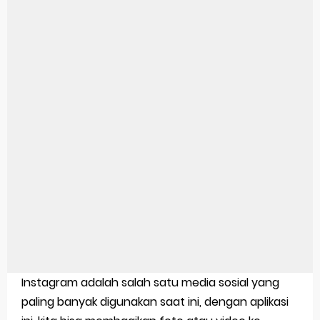
Aplikasi Laptop Windows 10: Solusi Terbaik Untuk Kebutuhan Komputasi Anda
Harga Airpods Android
Kelebihan Laptop Windows 7
Dazz Cam Android: Aplikasi Kamera Terbaik Untuk Android
Pengertian Windows 10
Link Grup Wa Pemersatu Bangsa
Power Window Universal: Solusi Praktis Untuk Kendaraan Anda
Foto Grup Wa: Cara Mudah Membuat Dan Menyimpan Foto Grup Whatsapp
Cara Cek Aktivasi Windows 10
Instagram adalah salah satu media sosial yang
Cara Menghapus Panggilan Di Ig
paling banyak digunakan saat ini, dengan aplikasi
Bitcoin Miner Android: Apa Itu Dan Bagaimana Cara Menggunakannya