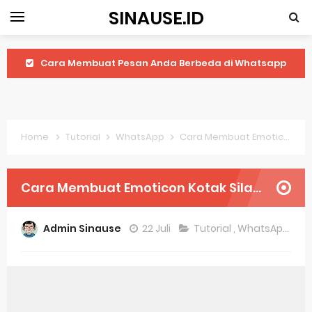
SINAUSE.ID
Cara Membuat Pesan Anda Berbeda di Whatsapp
Youtube Android 4.4 2: Cara Memutar Video Secara Mudah
Windows Server 2016: Mengenal Lebih Dekat Fitur Terbarunya
Home
Tutorial
WhatsApp
Cara Membuat Emoticon Kotak Silang di Whatsapp
Application Vnd Android Package Archive: Semua Yang Perlu Diketahui
Harga Laptop Acer Windows 10
Cara Membuat Emoticon Kotak Silang di Whatsapp
Keytweak Windows 10
Admin Sinause
22 Juli
Tutorial
,
WhatsApp
Cara Menginstal Windows 11
Spesifikasi Windows 10
Android Waves Gbwhatsapp: A Better Choice For Messaging App