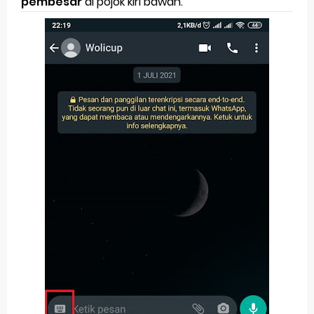
pembesar
di pojok kiri bawah.