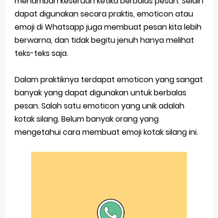
menambah keseruan ketika berbalas pesan. Selain
dapat digunakan secara praktis, emoticon atau
Pp Wa Couple Pasangan: Cara Terbaik Untuk Menjaga Hubungan
emoji di Whatsapp juga membuat pesan kita lebih
Cara Mengecek Windows Ori
berwarna, dan tidak begitu jenuh hanya melihat
teks-teks saja.
Simpan Profil Ig Dengan Mudah
Aplikasi Togel Android: Solusi Praktis Untuk Pecinta Togel
Dalam praktiknya terdapat emoticon yang sangat
banyak yang dapat digunakan untuk berbalas
Siap Video Call, tapi Download Aplikasinya Dulu, Abangku
pesan. Salah satu emoticon yang unik adalah
kotak silang. Belum banyak orang yang
Saturday, 8 August
mengetahui cara membuat emoji kotak silang ini.