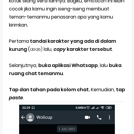
kotak silang versi lainnya. Bagiku, emoticon ini lebih
cocok jika kamu ingin iseng-iseng membuat
teman-temanmu penasaran apa yang kamu
kirimkan.
Pertama
tandai karakter yang ada di dalam
kurung
(
ꧾꧾ)
lalu,
copy
karakter tersebut
.
Selanjutnya,
buka aplikasi Whatsapp
, lalu
buka
ruang chat temanmu
.
Tap dan tahan pada kolom chat.
Kemudian,
tap
paste
.