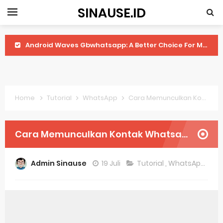
SINAUSE.ID
Android Waves Gbwhatsapp: A Better Choice For Messaging App
Aplikasi Laptop Windows 10: Solusi Terbaik Untuk Kebutuhan Komputasi Anda
Harga Airpods Android
Home
Tutorial
WhatsApp
Cara Memunculkan Kontak Whatsapp yang Tidak Muncul di Xiaomi
Kelebihan Laptop Windows 7
Dazz Cam Android: Aplikasi Kamera Terbaik Untuk Android
Cara Memunculkan Kontak Whatsapp yang Tidak Muncul di Xiaomi
Pengertian Windows 10
Admin Sinause
19 Juli
Tutorial
,
WhatsApp
Link Grup Wa Pemersatu Bangsa
Power Window Universal: Solusi Praktis Untuk Kendaraan Anda
Foto Grup Wa: Cara Mudah Membuat Dan Menyimpan Foto Grup Whatsapp