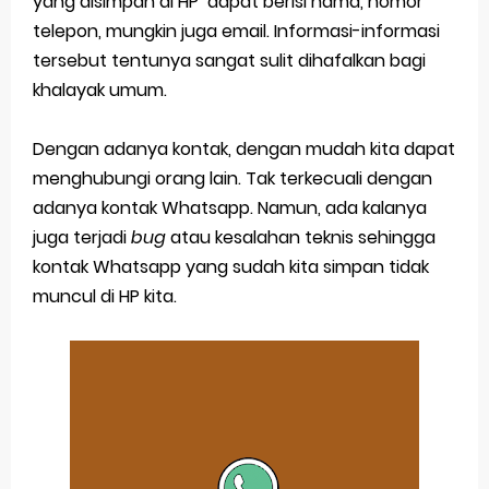
yang disimpan di HP dapat berisi nama, nomor
telepon, mungkin juga email. Informasi-informasi
Application Vnd Android Package Archive: Semua Yang Perlu Diketahui
tersebut tentunya sangat sulit dihafalkan bagi
Harga Laptop Acer Windows 10
khalayak umum.
Keytweak Windows 10
Dengan adanya kontak, dengan mudah kita dapat
Cara Menginstal Windows 11
menghubungi orang lain. Tak terkecuali dengan
adanya kontak Whatsapp. Namun, ada kalanya
Spesifikasi Windows 10
juga terjadi
bug
atau kesalahan teknis sehingga
kontak Whatsapp yang sudah kita simpan tidak
Thursday, 6 August
muncul di HP kita.