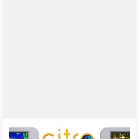
Dazz Cam Android: Aplikasi Kamera Terbaik Untuk Android
Pengertian Windows 10
Link Grup Wa Pemersatu Bangsa
Power Window Universal: Solusi Praktis Untuk Kendaraan Anda
Foto Grup Wa: Cara Mudah Membuat Dan Menyimpan Foto Grup Whatsapp
Cara Cek Aktivasi Windows 10
Cara Menghapus Panggilan Di Ig
Bitcoin Miner Android: Apa Itu Dan Bagaimana Cara Menggunakannya
Pp Wa Couple Pasangan: Cara Terbaik Untuk Menjaga Hubungan
Cara Mengecek Windows Ori
Simpan Profil Ig Dengan Mudah