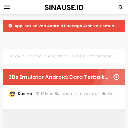
SINAUSE.ID
Application Vnd Android Package Archive: Semua Yang Perlu Diketahui
Harga Laptop Acer Windows 10
Keytweak Windows 10
Home
android
emulator
3Ds Emulator Android: Cara Terbaik Untuk Memainkan Game Nintendo Di Ponsel Anda
Cara Menginstal Windows 11
Spesifikasi Windows 10
3Ds Emulator Android: Cara Terbaik Untuk Memainkan Game Nintendo Di Ponsel Anda
Android Waves Gbwhatsapp: A Better Choice For Messaging App
Kusina
12 Mei
android
,
emulator
Comment
Aplikasi Laptop Windows 10: Solusi Terbaik Untuk Kebutuhan Komputasi Anda
Harga Airpods Android
Kelebihan Laptop Windows 7