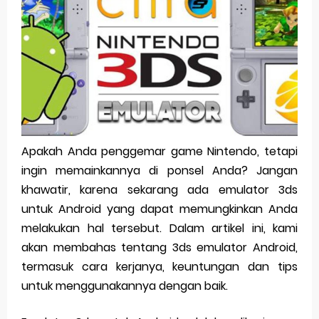
Aplikasi Togel Android: Solusi Praktis Untuk Pecinta Togel
Siap Video Call, tapi Download Aplikasinya Dulu, Abangku
Cara Membuat Pesan Anda Berbeda di Whatsapp
Youtube Android 4.4 2: Cara Memutar Video Secara Mudah
Windows Server 2016: Mengenal Lebih Dekat Fitur Terbarunya
Apakah Anda penggemar game Nintendo, tetapi
ingin memainkannya di ponsel Anda? Jangan
Thursday, 6 August
khawatir, karena sekarang ada emulator 3ds
untuk Android yang dapat memungkinkan Anda
melakukan hal tersebut. Dalam artikel ini, kami
akan membahas tentang 3ds emulator Android,
termasuk cara kerjanya, keuntungan dan tips
untuk menggunakannya dengan baik.