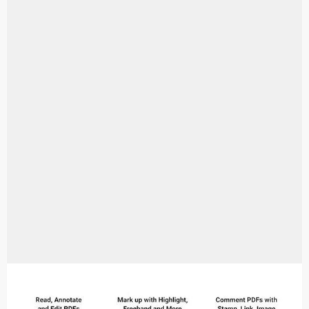
Aplikasi Laptop Windows 10: Solusi Terbaik Untuk Kebutuhan Komputasi Anda
Harga Airpods Android
Kelebihan Laptop Windows 7
Dazz Cam Android: Aplikasi Kamera Terbaik Untuk Android
Pengertian Windows 10
Link Grup Wa Pemersatu Bangsa
Power Window Universal: Solusi Praktis Untuk Kendaraan Anda
Foto Grup Wa: Cara Mudah Membuat Dan Menyimpan Foto Grup Whatsapp
Cara Cek Aktivasi Windows 10
Cara Menghapus Panggilan Di Ig
Bitcoin Miner Android: Apa Itu Dan Bagaimana Cara Menggunakannya