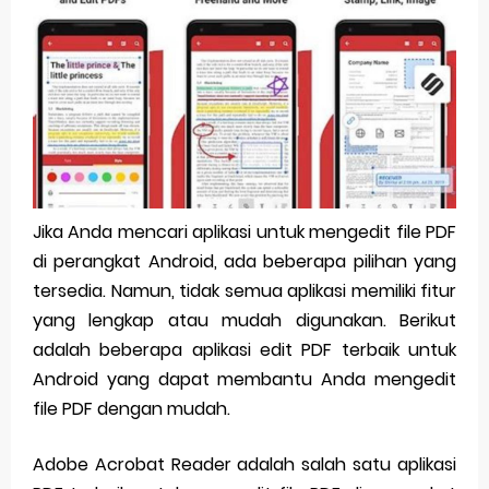
Pp Wa Couple Pasangan: Cara Terbaik Untuk Menjaga Hubungan
Cara Mengecek Windows Ori
Simpan Profil Ig Dengan Mudah
Aplikasi Togel Android: Solusi Praktis Untuk Pecinta Togel
Siap Video Call, tapi Download Aplikasinya Dulu, Abangku
Jika Anda mencari aplikasi untuk mengedit file PDF
di perangkat Android, ada beberapa pilihan yang
Thursday, 6 August
tersedia. Namun, tidak semua aplikasi memiliki fitur
yang lengkap atau mudah digunakan. Berikut
adalah beberapa aplikasi edit PDF terbaik untuk
Android yang dapat membantu Anda mengedit
file PDF dengan mudah.
Adobe Acrobat Reader adalah salah satu aplikasi