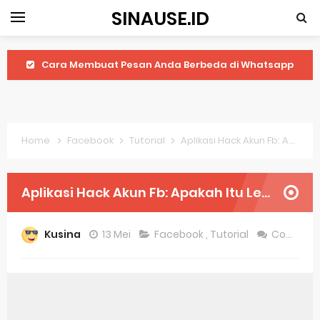
SINAUSE.ID
Cara Membuat Pesan Anda Berbeda di Whatsapp
Youtube Android 4.4 2: Cara Memutar Video Secara Mudah
Windows Server 2016: Mengenal Lebih Dekat Fitur Terbarunya
Home
Facebook
Tutorial
Aplikasi Hack Akun Fb: Apakah Itu Legal?
Application Vnd Android Package Archive: Semua Yang Perlu Diketahui
Harga Laptop Acer Windows 10
Aplikasi Hack Akun Fb: Apakah Itu Legal?
Keytweak Windows 10
Kusina
13 Mei
Facebook
,
Tutorial
Comment
Cara Menginstal Windows 11
Spesifikasi Windows 10
Android Waves Gbwhatsapp: A Better Choice For Messaging App