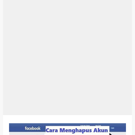
Aplikasi Laptop Windows 10: Solusi Terbaik Untuk Kebutuhan Komputasi Anda
Harga Airpods Android
Kelebihan Laptop Windows 7
Dazz Cam Android: Aplikasi Kamera Terbaik Untuk Android
Pengertian Windows 10
Link Grup Wa Pemersatu Bangsa
Power Window Universal: Solusi Praktis Untuk Kendaraan Anda
Foto Grup Wa: Cara Mudah Membuat Dan Menyimpan Foto Grup Whatsapp
Cara Cek Aktivasi Windows 10
Cara Menghapus Panggilan Di Ig
Bitcoin Miner Android: Apa Itu Dan Bagaimana Cara Menggunakannya