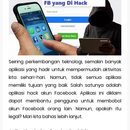
Pp Wa Couple Pasangan: Cara Terbaik Untuk Menjaga Hubungan
Cara Mengecek Windows Ori
Simpan Profil Ig Dengan Mudah
Aplikasi Togel Android: Solusi Praktis Untuk Pecinta Togel
Siap Video Call, tapi Download Aplikasinya Dulu, Abangku
Seiring perkembangan teknologi, semakin banyak
aplikasi yang hadir untuk mempermudah aktivitas
Friday, 7 August
kita sehari-hari. Namun, tidak semua aplikasi
memiliki tujuan yang baik. Salah satunya adalah
aplikasi hack akun Facebook. Aplikasi ini diklaim
dapat membantu pengguna untuk membobol
akun Facebook orang lain. Namun, apakah itu
legal? Mari kita bahas lebih lanjut.