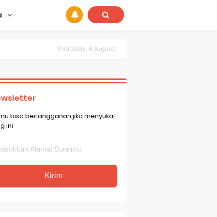
e
Thursday, 6 August
wsletter
mu bisa berlangganan jika menyukai
g ini