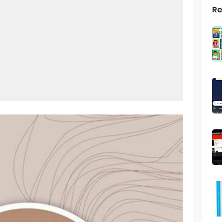
Re
top Windows 10: Solusi Terbaik Untuk Kebutuhan Komputasi Anda
s Android
ptop Windows 7
roid: Aplikasi Kamera Terbaik Untuk Android
indows 10
a Pemersatu Bangsa
 Universal: Solusi Praktis Untuk Kendaraan Anda
a: Cara Mudah Membuat Dan Menyimpan Foto Grup Whatsapp
ivasi Windows 10
us Panggilan Di Ig