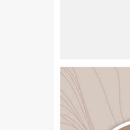
Aplikasi Lap
Harga Airpod
Kelebihan La
Dazz Cam And
Pengertian W
Link Grup W
Power Window
Foto Grup W
Cara Cek Akt
Cara Menghap