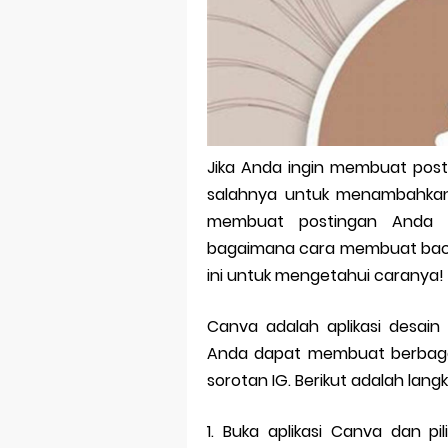
Bitcoin Mine
Pp Wa Coupl
Cara Mengec
Simpan Profi
Jika Anda ingin membuat post
Aplikasi Toge
salahnya untuk menambahkan 
Siap Video Ca
membuat postingan Anda te
bagaimana cara membuat backg
ini untuk mengetahui caranya!
Canva adalah aplikasi desain g
Anda dapat membuat berbaga
sorotan IG. Berikut adalah lan
1. Buka aplikasi Canva dan p