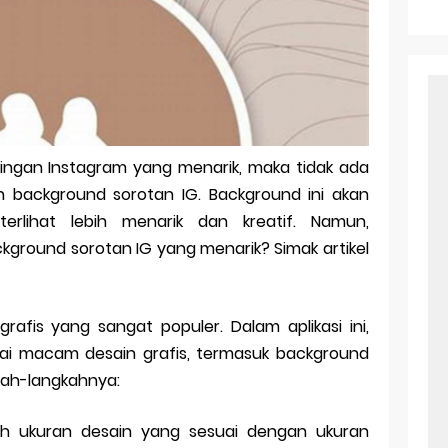
r Android: Apa Itu Dan Bagaimana Cara Menggunakannya
e Pasangan: Cara Terbaik Untuk Menjaga Hubungan
ek Windows Ori
l Ig Dengan Mudah
ingan Instagram yang menarik, maka tidak ada
l Android: Solusi Praktis Untuk Pecinta Togel
background sorotan IG. Background ini akan
ll, tapi Download Aplikasinya Dulu, Abangku
rlihat lebih menarik dan kreatif. Namun,
round sorotan IG yang menarik? Simak artikel
rafis yang sangat populer. Dalam aplikasi ini,
i macam desain grafis, termasuk background
gkah-langkahnya:
ilih ukuran desain yang sesuai dengan ukuran