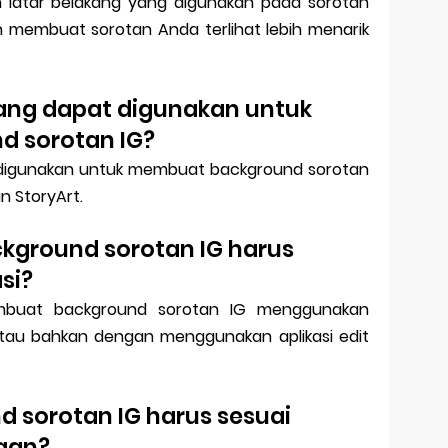
 latar belakang yang digunakan pada sorotan
n membuat sorotan Anda terlihat lebih menarik
 yang dapat digunakan untuk
 sorotan IG?
 digunakan untuk membuat background sorotan
an StoryArt.
kground sorotan IG harus
si?
mbuat background sorotan IG menggunakan
a atau bahkan dengan menggunakan aplikasi edit
d sorotan IG harus sesuai
gan?