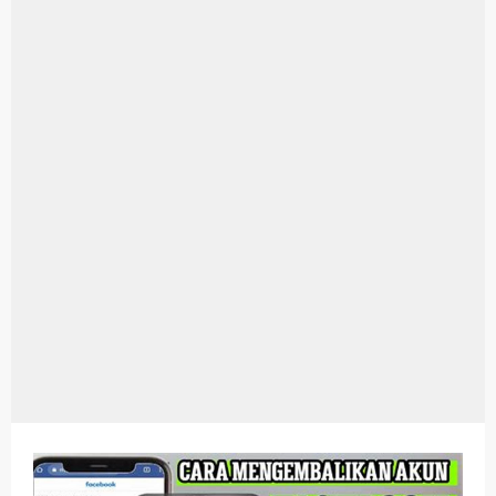
Aplikasi Laptop Windows 10: Solusi Terbaik Untuk Kebutuhan Komputasi Anda
Harga Airpods Android
Kelebihan Laptop Windows 7
Dazz Cam Android: Aplikasi Kamera Terbaik Untuk Android
Pengertian Windows 10
Link Grup Wa Pemersatu Bangsa
Power Window Universal: Solusi Praktis Untuk Kendaraan Anda
Foto Grup Wa: Cara Mudah Membuat Dan Menyimpan Foto Grup Whatsapp
Cara Cek Aktivasi Windows 10
Cara Menghapus Panggilan Di Ig
Bitcoin Miner Android: Apa Itu Dan Bagaimana Cara Menggunakannya