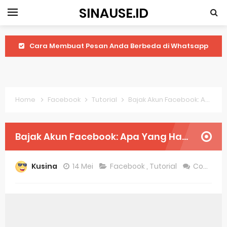
SINAUSE.ID
Cara Membuat Pesan Anda Berbeda di Whatsapp
Youtube Android 4.4 2: Cara Memutar Video Secara Mudah
Windows Server 2016: Mengenal Lebih Dekat Fitur Terbarunya
Home
Facebook
Tutorial
Bajak Akun Facebook: Apa Yang Harus Anda Ketahui
Application Vnd Android Package Archive: Semua Yang Perlu Diketahui
Harga Laptop Acer Windows 10
Bajak Akun Facebook: Apa Yang Harus Anda Ketahui
Keytweak Windows 10
Kusina
14 Mei
Facebook
,
Tutorial
Comment
Cara Menginstal Windows 11
Spesifikasi Windows 10
Android Waves Gbwhatsapp: A Better Choice For Messaging App