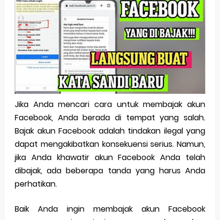
Pp Wa Couple Pasangan: Cara Terbaik Untuk Menjaga Hubungan
Cara Mengecek Windows Ori
Simpan Profil Ig Dengan Mudah
Aplikasi Togel Android: Solusi Praktis Untuk Pecinta Togel
Siap Video Call, tapi Download Aplikasinya Dulu, Abangku
Jika Anda mencari cara untuk membajak akun
Facebook, Anda berada di tempat yang salah.
Saturday, 8 August
Bajak akun Facebook adalah tindakan ilegal yang
dapat mengakibatkan konsekuensi serius. Namun,
jika Anda khawatir akun Facebook Anda telah
dibajak, ada beberapa tanda yang harus Anda
perhatikan.
Baik Anda ingin membajak akun Facebook