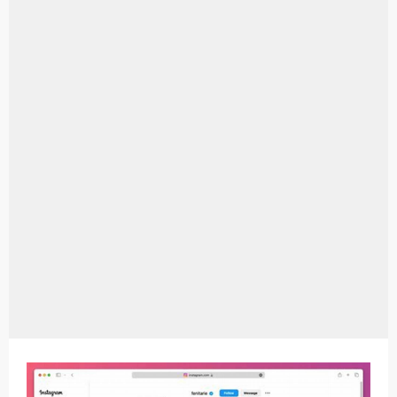
Aplikasi Laptop Windows 10: Solusi Terbaik Untuk Kebutuhan Komputasi Anda
Harga Airpods Android
Kelebihan Laptop Windows 7
Dazz Cam Android: Aplikasi Kamera Terbaik Untuk Android
Pengertian Windows 10
Link Grup Wa Pemersatu Bangsa
Power Window Universal: Solusi Praktis Untuk Kendaraan Anda
Foto Grup Wa: Cara Mudah Membuat Dan Menyimpan Foto Grup Whatsapp
Cara Cek Aktivasi Windows 10
Cara Menghapus Panggilan Di Ig
Bitcoin Miner Android: Apa Itu Dan Bagaimana Cara Menggunakannya