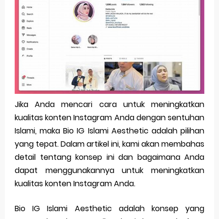
Pp Wa Couple Pasangan: Cara Terbaik Untuk Menjaga Hubungan
Cara Mengecek Windows Ori
Simpan Profil Ig Dengan Mudah
Aplikasi Togel Android: Solusi Praktis Untuk Pecinta Togel
Siap Video Call, tapi Download Aplikasinya Dulu, Abangku
Jika Anda mencari cara untuk meningkatkan
kualitas konten Instagram Anda dengan sentuhan
Friday, 7 August
Islami, maka Bio IG Islami Aesthetic adalah pilihan
yang tepat. Dalam artikel ini, kami akan membahas
detail tentang konsep ini dan bagaimana Anda
dapat menggunakannya untuk meningkatkan
kualitas konten Instagram Anda.
Bio IG Islami Aesthetic adalah konsep yang