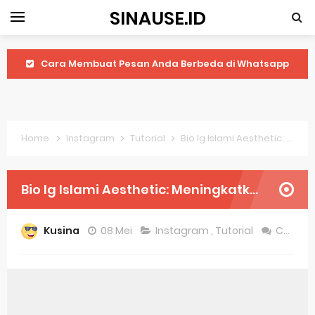
SINAUSE.ID
Cara Membuat Pesan Anda Berbeda di Whatsapp
Youtube Android 4.4 2: Cara Memutar Video Secara Mudah
Windows Server 2016: Mengenal Lebih Dekat Fitur Terbarunya
Home
Instagram
Tutorial
Bio Ig Islami Aesthetic: Meningkatkan Kualitas Konten Instagram Anda
Application Vnd Android Package Archive: Semua Yang Perlu Diketahui
Harga Laptop Acer Windows 10
Bio Ig Islami Aesthetic: Meningkatkan Kualitas Konten Instagram Anda
Keytweak Windows 10
Kusina
08 Mei
Instagram
,
Tutorial
Comment
Cara Menginstal Windows 11
Spesifikasi Windows 10
Android Waves Gbwhatsapp: A Better Choice For Messaging App