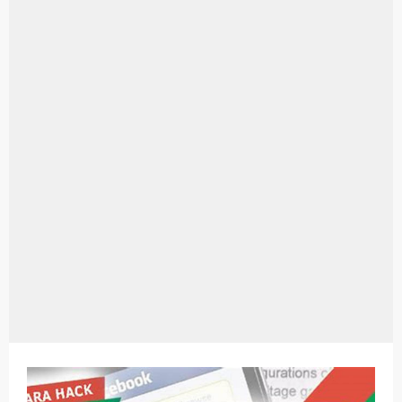
Aplikasi Laptop Windows 10: Solusi Terbaik Untuk Kebutuhan Komputasi Anda
Harga Airpods Android
Kelebihan Laptop Windows 7
Dazz Cam Android: Aplikasi Kamera Terbaik Untuk Android
Pengertian Windows 10
Link Grup Wa Pemersatu Bangsa
Power Window Universal: Solusi Praktis Untuk Kendaraan Anda
Foto Grup Wa: Cara Mudah Membuat Dan Menyimpan Foto Grup Whatsapp
Cara Cek Aktivasi Windows 10
Cara Menghapus Panggilan Di Ig
Bitcoin Miner Android: Apa Itu Dan Bagaimana Cara Menggunakannya