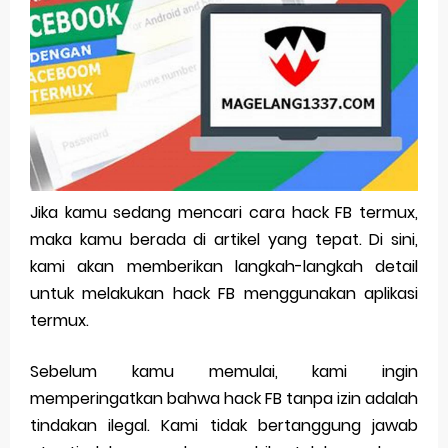
Pp Wa Couple Pasangan: Cara Terbaik Untuk Menjaga Hubungan
Cara Mengecek Windows Ori
Simpan Profil Ig Dengan Mudah
Aplikasi Togel Android: Solusi Praktis Untuk Pecinta Togel
Siap Video Call, tapi Download Aplikasinya Dulu, Abangku
Jika kamu sedang mencari cara hack FB termux,
maka kamu berada di artikel yang tepat. Di sini,
Thursday, 6 August
kami akan memberikan langkah-langkah detail
untuk melakukan hack FB menggunakan aplikasi
termux.
Sebelum kamu memulai, kami ingin
memperingatkan bahwa hack FB tanpa izin adalah
tindakan ilegal. Kami tidak bertanggung jawab