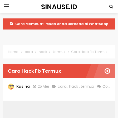
SINAUSE.ID
Cara Membuat Pesan Anda Berbeda di Whatsapp
Youtube Android 4.4 2: Cara Memutar Video Secara Mudah
Windows Server 2016: Mengenal Lebih Dekat Fitur Terbarunya
Home
cara
hack
termux
Cara Hack Fb Termux
Application Vnd Android Package Archive: Semua Yang Perlu Diketahui
Harga Laptop Acer Windows 10
Cara Hack Fb Termux
Keytweak Windows 10
Kusina
25 Mei
cara
,
hack
,
termux
Comment
Cara Menginstal Windows 11
Spesifikasi Windows 10
Android Waves Gbwhatsapp: A Better Choice For Messaging App