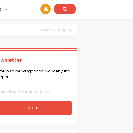
e
Friday, 7 August
wsletter
mu bisa berlangganan jika menyukai
g ini