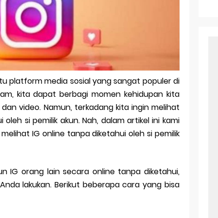
r Android: Apa Itu Dan Bagaimana Cara Menggunakannya
e Pasangan: Cara Terbaik Untuk Menjaga Hubungan
ek Windows Ori
l Ig Dengan Mudah
u platform media sosial yang sangat populer di
l Android: Solusi Praktis Untuk Pecinta Togel
am, kita dapat berbagi momen kehidupan kita
ll, tapi Download Aplikasinya Dulu, Abangku
 dan video. Namun, terkadang kita ingin melihat
oleh si pemilik akun. Nah, dalam artikel ini kami
ihat IG online tanpa diketahui oleh si pemilik
n IG orang lain secara online tanpa diketahui,
Anda lakukan. Berikut beberapa cara yang bisa