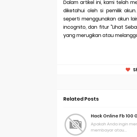
Dalam artikel ini, kami telah
diketahui oleh si pemilik ak
seperti menggunakan akun lain
incognito, dan fitur "Lihat Se
yang merugikan atau melanggar 
S
Related Posts
Hack Online Fb 100 
Apakah Anda ingin me
membayar atau…