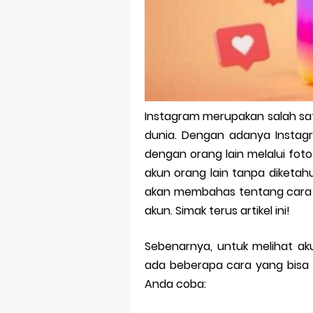
Bitcoin Mine
Pp Wa Coupl
Cara Mengec
Simpan Profi
Instagram merupakan salah sat
Aplikasi Toge
dunia. Dengan adanya Instagr
Siap Video Ca
dengan orang lain melalui foto
akun orang lain tanpa diketahui 
akan membahas tentang cara mel
akun. Simak terus artikel ini!
Sebenarnya, untuk melihat aku
ada beberapa cara yang bisa 
Anda coba: