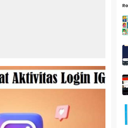
Re
top Windows 10: Solusi Terbaik Untuk Kebutuhan Komputasi Anda
s Android
ptop Windows 7
roid: Aplikasi Kamera Terbaik Untuk Android
indows 10
a Pemersatu Bangsa
 Universal: Solusi Praktis Untuk Kendaraan Anda
a: Cara Mudah Membuat Dan Menyimpan Foto Grup Whatsapp
ivasi Windows 10
us Panggilan Di Ig