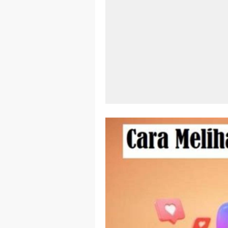
Aplikasi Lap
Harga Airpod
Kelebihan La
Dazz Cam And
Pengertian W
Link Grup W
Power Window
Foto Grup W
Cara Cek Akt
Cara Menghap