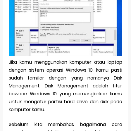
Pp Wa Couple Pasangan: Cara Terbaik Untuk Menjaga Hubungan
Cara Mengecek Windows Ori
Simpan Profil Ig Dengan Mudah
Aplikasi Togel Android: Solusi Praktis Untuk Pecinta Togel
Siap Video Call, tapi Download Aplikasinya Dulu, Abangku
Jika kamu menggunakan komputer atau laptop
dengan sistem operasi Windows 10, kamu pasti
Saturday, 8 August
sudah familiar dengan yang namanya Disk
Management. Disk Management adalah fitur
bawaan Windows 10 yang memungkinkan kamu
untuk mengatur partisi hard drive dan disk pada
komputer kamu.
Sebelum kita membahas bagaimana cara