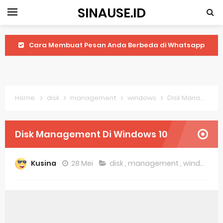
SINAUSE.ID
Cara Membuat Pesan Anda Berbeda di Whatsapp
Youtube Android 4.4 2: Cara Memutar Video Secara Mudah
Windows Server 2016: Mengenal Lebih Dekat Fitur Terbarunya
Home
disk
management
windows
Disk Management Di Windows 10
Application Vnd Android Package Archive: Semua Yang Perlu Diketahui
Harga Laptop Acer Windows 10
Disk Management Di Windows 10
Keytweak Windows 10
Kusina
28 Mei
disk
,
management
,
windows
Cara Menginstal Windows 11
Spesifikasi Windows 10
Android Waves Gbwhatsapp: A Better Choice For Messaging App