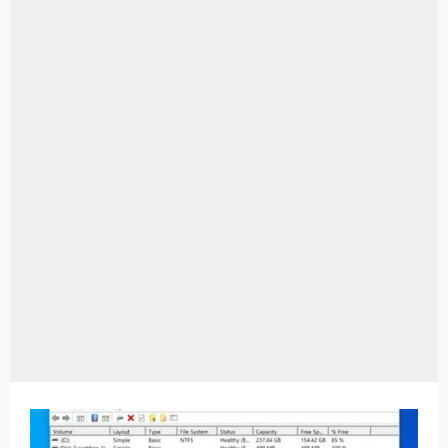
Aplikasi Laptop Windows 10: Solusi Terbaik Untuk Kebutuhan Komputasi Anda
Harga Airpods Android
Kelebihan Laptop Windows 7
Dazz Cam Android: Aplikasi Kamera Terbaik Untuk Android
Pengertian Windows 10
Link Grup Wa Pemersatu Bangsa
Power Window Universal: Solusi Praktis Untuk Kendaraan Anda
Foto Grup Wa: Cara Mudah Membuat Dan Menyimpan Foto Grup Whatsapp
Cara Cek Aktivasi Windows 10
Cara Menghapus Panggilan Di Ig
Bitcoin Miner Android: Apa Itu Dan Bagaimana Cara Menggunakannya