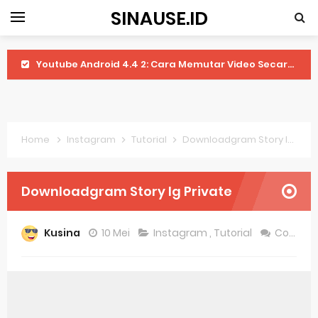
SINAUSE.ID
Youtube Android 4.4 2: Cara Memutar Video Secara Mudah
Windows Server 2016: Mengenal Lebih Dekat Fitur Terbarunya
Application Vnd Android Package Archive: Semua Yang Perlu Diketahui
Home
Instagram
Tutorial
Downloadgram Story Ig Private
Harga Laptop Acer Windows 10
Keytweak Windows 10
Downloadgram Story Ig Private
Cara Menginstal Windows 11
Kusina
10 Mei
Instagram
,
Tutorial
Comment
Spesifikasi Windows 10
Android Waves Gbwhatsapp: A Better Choice For Messaging App
Aplikasi Laptop Windows 10: Solusi Terbaik Untuk Kebutuhan Komputasi Anda