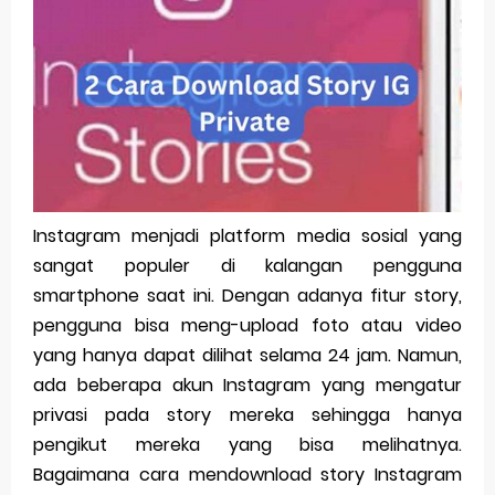
Cara Mengecek Windows Ori
Simpan Profil Ig Dengan Mudah
Aplikasi Togel Android: Solusi Praktis Untuk Pecinta Togel
Siap Video Call, tapi Download Aplikasinya Dulu, Abangku
Cara Membuat Pesan Anda Berbeda di Whatsapp
Instagram menjadi platform media sosial yang
sangat populer di kalangan pengguna
Thursday, 6 August
smartphone saat ini. Dengan adanya fitur story,
pengguna bisa meng-upload foto atau video
yang hanya dapat dilihat selama 24 jam. Namun,
ada beberapa akun Instagram yang mengatur
privasi pada story mereka sehingga hanya
pengikut mereka yang bisa melihatnya.
Bagaimana cara mendownload story Instagram