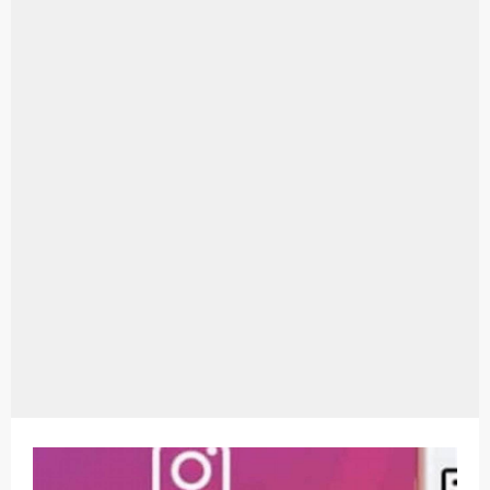
Harga Airpods Android
Kelebihan Laptop Windows 7
Dazz Cam Android: Aplikasi Kamera Terbaik Untuk Android
Pengertian Windows 10
Link Grup Wa Pemersatu Bangsa
Power Window Universal: Solusi Praktis Untuk Kendaraan Anda
Foto Grup Wa: Cara Mudah Membuat Dan Menyimpan Foto Grup Whatsapp
Cara Cek Aktivasi Windows 10
Cara Menghapus Panggilan Di Ig
Bitcoin Miner Android: Apa Itu Dan Bagaimana Cara Menggunakannya
Pp Wa Couple Pasangan: Cara Terbaik Untuk Menjaga Hubungan