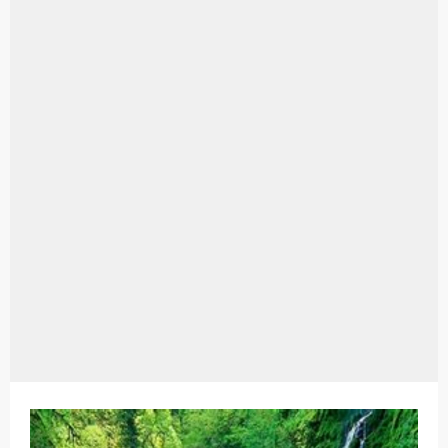
Aplikasi Laptop Windows 10: Solusi Terbaik Untuk Kebutuhan Komputasi Anda
Harga Airpods Android
Kelebihan Laptop Windows 7
Dazz Cam Android: Aplikasi Kamera Terbaik Untuk Android
Pengertian Windows 10
Link Grup Wa Pemersatu Bangsa
Power Window Universal: Solusi Praktis Untuk Kendaraan Anda
Foto Grup Wa: Cara Mudah Membuat Dan Menyimpan Foto Grup Whatsapp
Cara Cek Aktivasi Windows 10
Cara Menghapus Panggilan Di Ig
Bitcoin Miner Android: Apa Itu Dan Bagaimana Cara Menggunakannya