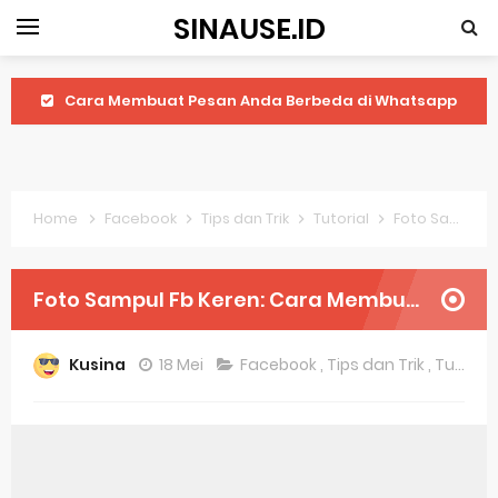
SINAUSE.ID
Cara Membuat Pesan Anda Berbeda di Whatsapp
Youtube Android 4.4 2: Cara Memutar Video Secara Mudah
Windows Server 2016: Mengenal Lebih Dekat Fitur Terbarunya
Home
Facebook
Tips dan Trik
Tutorial
Foto Sampul Fb Keren: Cara Membuat Foto Sampul Facebook Yang Menarik
Application Vnd Android Package Archive: Semua Yang Perlu Diketahui
Harga Laptop Acer Windows 10
Foto Sampul Fb Keren: Cara Membuat Foto Sampul Facebook Yang Menarik
Keytweak Windows 10
Kusina
18 Mei
Facebook
,
Tips dan Trik
,
Tutorial
Cara Menginstal Windows 11
Spesifikasi Windows 10
Android Waves Gbwhatsapp: A Better Choice For Messaging App