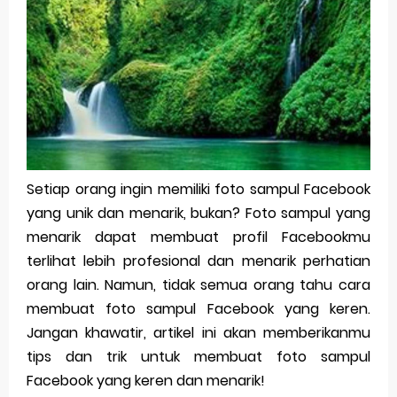
Pp Wa Couple Pasangan: Cara Terbaik Untuk Menjaga Hubungan
Cara Mengecek Windows Ori
Simpan Profil Ig Dengan Mudah
Aplikasi Togel Android: Solusi Praktis Untuk Pecinta Togel
Siap Video Call, tapi Download Aplikasinya Dulu, Abangku
Setiap orang ingin memiliki foto sampul Facebook
yang unik dan menarik, bukan? Foto sampul yang
Monday, 10 August
menarik dapat membuat profil Facebookmu
terlihat lebih profesional dan menarik perhatian
orang lain. Namun, tidak semua orang tahu cara
membuat foto sampul Facebook yang keren.
Jangan khawatir, artikel ini akan memberikanmu
tips dan trik untuk membuat foto sampul
Facebook yang keren dan menarik!