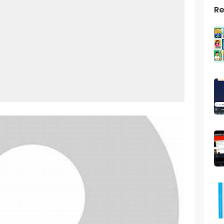
Re
top Windows 10: Solusi Terbaik Untuk Kebutuhan Komputasi Anda
s Android
ptop Windows 7
roid: Aplikasi Kamera Terbaik Untuk Android
indows 10
a Pemersatu Bangsa
 Universal: Solusi Praktis Untuk Kendaraan Anda
a: Cara Mudah Membuat Dan Menyimpan Foto Grup Whatsapp
ivasi Windows 10
us Panggilan Di Ig