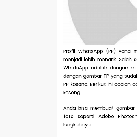
Bitcoin Mine
Pp Wa Coupl
Cara Mengec
Simpan Profi
Profil WhatsApp (PP) yang m
Aplikasi Toge
menjadi lebih menarik. Salah
Siap Video Ca
WhatsApp adalah dengan men
dengan gambar PP yang suda
PP kosong. Berikut ini adala
kosong.
Anda bisa membuat gambar P
foto seperti Adobe Photosh
langkahnya: