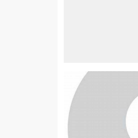
Aplikasi Lap
Harga Airpod
Kelebihan La
Dazz Cam And
Pengertian W
Link Grup W
Power Window
Foto Grup W
Cara Cek Akt
Cara Menghap