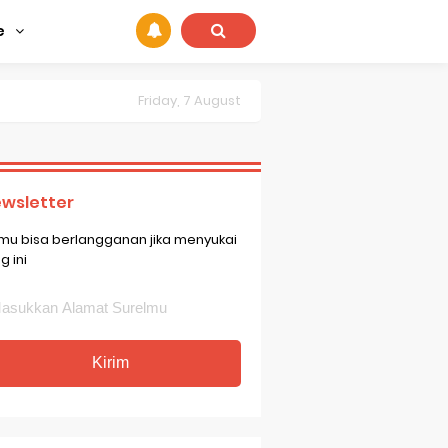
e
Friday, 7 August
wsletter
mu bisa berlangganan jika menyukai
g ini