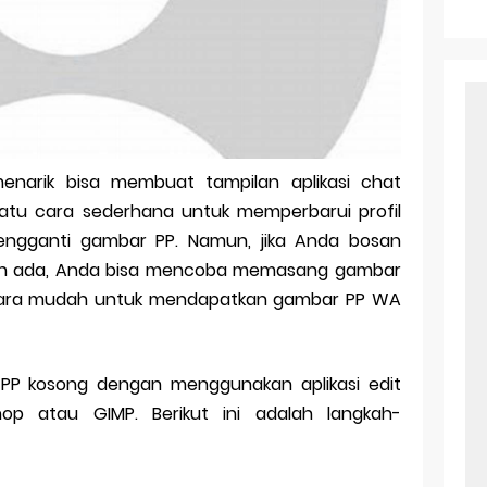
r Android: Apa Itu Dan Bagaimana Cara Menggunakannya
e Pasangan: Cara Terbaik Untuk Menjaga Hubungan
ek Windows Ori
l Ig Dengan Mudah
enarik bisa membuat tampilan aplikasi chat
l Android: Solusi Praktis Untuk Pecinta Togel
 satu cara sederhana untuk memperbarui profil
ll, tapi Download Aplikasinya Dulu, Abangku
gganti gambar PP. Namun, jika Anda bosan
h ada, Anda bisa mencoba memasang gambar
h cara mudah untuk mendapatkan gambar PP WA
P kosong dengan menggunakan aplikasi edit
op atau GIMP. Berikut ini adalah langkah-