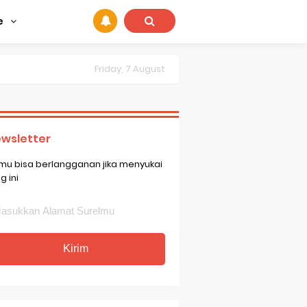
e
Friday, 7 August
wsletter
mu bisa berlangganan jika menyukai
g ini