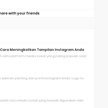
hare with your friends
 Cara Meningkatkan Tampilan Instagram Anda
h satu platform media sosial yang paling populer saat
 elemen penting dari profil Instagram Anda. Logo ini
alah satu media sosial yang banyak digunakan oleh