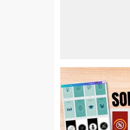
Aplikasi Lap
Harga Airpod
Kelebihan La
Dazz Cam And
Pengertian W
Link Grup W
Power Window
Foto Grup W
Cara Cek Akt
Cara Menghap