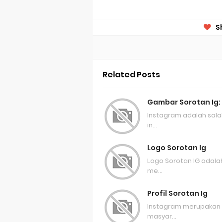
S
Related Posts
Gambar Sorotan Ig:
Instagram adalah sala
in…
Logo Sorotan Ig
Logo Sorotan IG adalah
me…
Profil Sorotan Ig
Instagram merupakan s
masyar…