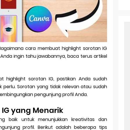
r Android: Apa Itu Dan Bagaimana Cara Menggunakannya
e Pasangan: Cara Terbaik Untuk Menjaga Hubungan
ek Windows Ori
l Ig Dengan Mudah
? Bagaimana cara membuat highlight sorotan IG
l Android: Solusi Praktis Untuk Pecinta Togel
 Anda ingin tahu jawabannya, baca terus artikel
ll, tapi Download Aplikasinya Dulu, Abangku
 highlight sorotan IG, pastikan Anda sudah
 perlu. Sorotan yang tidak relevan atau sudah
 membingungkan pengunjung profil Anda.
IG yang Menarik
g baik untuk menunjukkan kreativitas dan
unjung profil. Berikut adalah beberapa tips