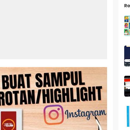
Re
top Windows 10: Solusi Terbaik Untuk Kebutuhan Komputasi Anda
s Android
ptop Windows 7
roid: Aplikasi Kamera Terbaik Untuk Android
indows 10
a Pemersatu Bangsa
 Universal: Solusi Praktis Untuk Kendaraan Anda
a: Cara Mudah Membuat Dan Menyimpan Foto Grup Whatsapp
ivasi Windows 10
us Panggilan Di Ig