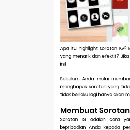
Bitcoin Mine
Pp Wa Coupl
Cara Mengec
Simpan Profi
Apa itu highlight sorotan IG
Aplikasi Toge
yang menarik dan efektif? Jika
Siap Video Ca
ini!
Sebelum Anda mulai membuat
menghapus sorotan yang tidak
tidak berlaku lagi hanya akan
Membuat Sorotan 
Sorotan IG adalah cara yan
kepribadian Anda kepada peng