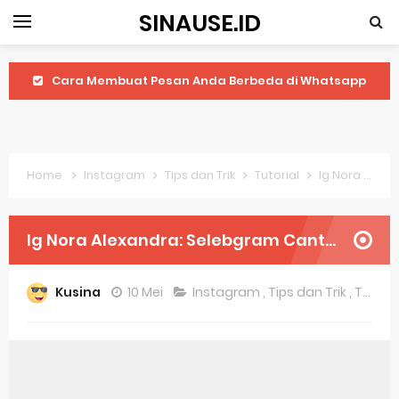
SINAUSE.ID
Cara Membuat Pesan Anda Berbeda di Whatsapp
Youtube Android 4.4 2: Cara Memutar Video Secara Mudah
Windows Server 2016: Mengenal Lebih Dekat Fitur Terbarunya
Home
Instagram
Tips dan Trik
Tutorial
Ig Nora Alexandra: Selebgram Cantik Yang Makin Populer
Application Vnd Android Package Archive: Semua Yang Perlu Diketahui
Harga Laptop Acer Windows 10
Ig Nora Alexandra: Selebgram Cantik Yang Makin Populer
Keytweak Windows 10
Kusina
10 Mei
Instagram
,
Tips dan Trik
,
Tutorial
Cara Menginstal Windows 11
Spesifikasi Windows 10
Android Waves Gbwhatsapp: A Better Choice For Messaging App