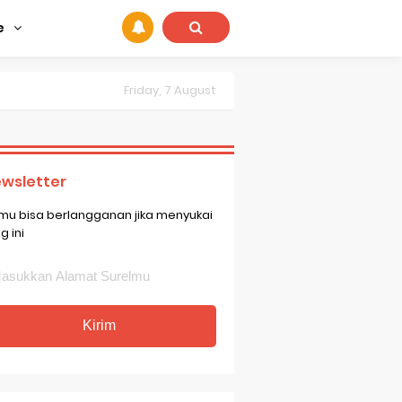
e
Friday, 7 August
wsletter
mu bisa berlangganan jika menyukai
g ini