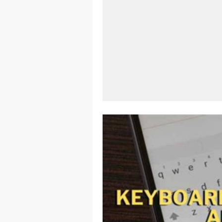
Aplikasi Lap
Harga Airpod
Kelebihan La
Dazz Cam And
Pengertian W
Link Grup W
Power Window
Foto Grup W
Cara Cek Akt
Cara Menghap