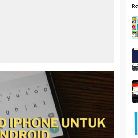
Re
top Windows 10: Solusi Terbaik Untuk Kebutuhan Komputasi Anda
s Android
ptop Windows 7
roid: Aplikasi Kamera Terbaik Untuk Android
indows 10
a Pemersatu Bangsa
 Universal: Solusi Praktis Untuk Kendaraan Anda
a: Cara Mudah Membuat Dan Menyimpan Foto Grup Whatsapp
ivasi Windows 10
us Panggilan Di Ig