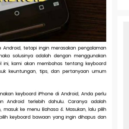
r Android: Apa Itu Dan Bagaimana Cara Menggunakannya
e Pasangan: Cara Terbaik Untuk Menjaga Hubungan
ek Windows Ori
l Ig Dengan Mudah
e Android, tetapi ingin merasakan pengalaman
l Android: Solusi Praktis Untuk Pecinta Togel
, maka solusinya adalah dengan menggunakan
ll, tapi Download Aplikasinya Dulu, Abangku
el ini, kami akan membahas tentang keyboard
asuk keuntungan, tips, dan pertanyaan umum
kan keyboard iPhone di Android, Anda perlu
 Android terlebih dahulu. Caranya adalah
masuk ke menu Bahasa & Masukan, lalu pilih
ilih keyboard bawaan yang ingin dihapus dan