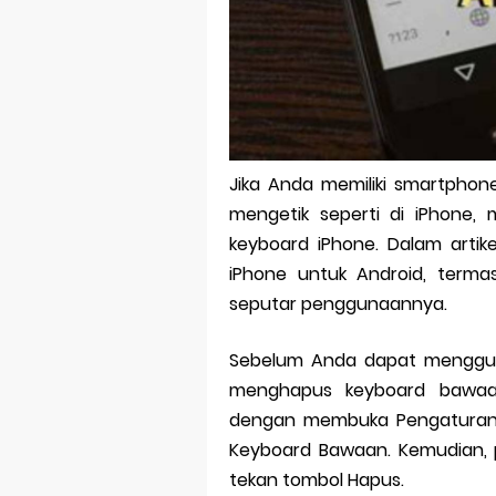
Bitcoin Mine
Pp Wa Coupl
Cara Mengec
Simpan Profi
Jika Anda memiliki smartphon
Aplikasi Toge
mengetik seperti di iPhone
Siap Video Ca
keyboard iPhone. Dalam artik
iPhone untuk Android, term
seputar penggunaannya.
Sebelum Anda dapat mengguna
menghapus keyboard bawaan
dengan membuka Pengaturan, 
Keyboard Bawaan. Kemudian, p
tekan tombol Hapus.