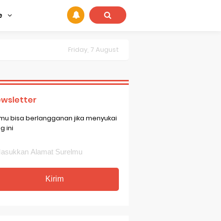
e
Friday, 7 August
wsletter
mu bisa berlangganan jika menyukai
g ini