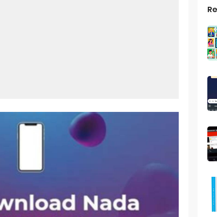
Re
top Windows 10: Solusi Terbaik Untuk Kebutuhan Komputasi Anda
s Android
ptop Windows 7
roid: Aplikasi Kamera Terbaik Untuk Android
indows 10
a Pemersatu Bangsa
 Universal: Solusi Praktis Untuk Kendaraan Anda
a: Cara Mudah Membuat Dan Menyimpan Foto Grup Whatsapp
ivasi Windows 10
us Panggilan Di Ig