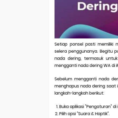
Bitcoin Mine
Pp Wa Coupl
Cara Mengec
Simpan Profi
Setiap ponsel pasti memiliki
Aplikasi Toge
selera penggunanya. Begitu p
Siap Video Ca
nada dering, termasuk untu
mengganti nada dering WA di 
Sebelum mengganti nada der
menghapus nada dering saat in
langkah-langkah berikut:
Buka aplikasi "Pengaturan" di
Pilih opsi "Suara & Haptik".