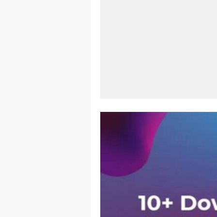
Aplikasi Lap
Harga Airpod
Kelebihan La
Dazz Cam And
Pengertian W
Link Grup W
Power Window
Foto Grup W
Cara Cek Akt
Cara Menghap