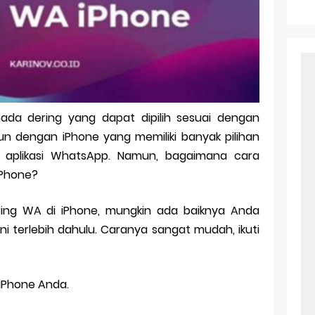
r Android: Apa Itu Dan Bagaimana Cara Menggunakannya
e Pasangan: Cara Terbaik Untuk Menjaga Hubungan
ek Windows Ori
l Ig Dengan Mudah
 nada dering yang dapat dipilih sesuai dengan
l Android: Solusi Praktis Untuk Pecinta Togel
un dengan iPhone yang memiliki banyak pilihan
ll, tapi Download Aplikasinya Dulu, Abangku
k aplikasi WhatsApp. Namun, bagaimana cara
iPhone?
ing WA di iPhone, mungkin ada baiknya Anda
i terlebih dahulu. Caranya sangat mudah, ikuti
 iPhone Anda.