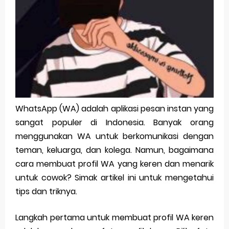
Pp Wa Couple Pasangan: Cara Terbaik Untuk Menjaga Hubungan
Cara Mengecek Windows Ori
Simpan Profil Ig Dengan Mudah
Aplikasi Togel Android: Solusi Praktis Untuk Pecinta Togel
Siap Video Call, tapi Download Aplikasinya Dulu, Abangku
WhatsApp (WA) adalah aplikasi pesan instan yang
sangat populer di Indonesia. Banyak orang
Thursday, 6 August
menggunakan WA untuk berkomunikasi dengan
teman, keluarga, dan kolega. Namun, bagaimana
cara membuat profil WA yang keren dan menarik
untuk cowok? Simak artikel ini untuk mengetahui
tips dan triknya.
Langkah pertama untuk membuat profil WA keren