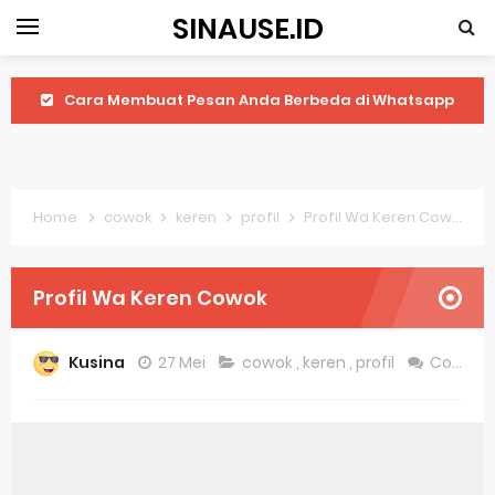
SINAUSE.ID
Cara Membuat Pesan Anda Berbeda di Whatsapp
Youtube Android 4.4 2: Cara Memutar Video Secara Mudah
Windows Server 2016: Mengenal Lebih Dekat Fitur Terbarunya
Home
cowok
keren
profil
Profil Wa Keren Cowok
Application Vnd Android Package Archive: Semua Yang Perlu Diketahui
Harga Laptop Acer Windows 10
Profil Wa Keren Cowok
Keytweak Windows 10
Kusina
27 Mei
cowok
,
keren
,
profil
Comment
Cara Menginstal Windows 11
Spesifikasi Windows 10
Android Waves Gbwhatsapp: A Better Choice For Messaging App