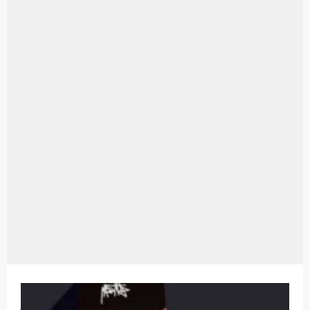
Aplikasi Laptop Windows 10: Solusi Terbaik Untuk Kebutuhan Komputasi Anda
Harga Airpods Android
Kelebihan Laptop Windows 7
Dazz Cam Android: Aplikasi Kamera Terbaik Untuk Android
Pengertian Windows 10
Link Grup Wa Pemersatu Bangsa
Power Window Universal: Solusi Praktis Untuk Kendaraan Anda
Foto Grup Wa: Cara Mudah Membuat Dan Menyimpan Foto Grup Whatsapp
Cara Cek Aktivasi Windows 10
Cara Menghapus Panggilan Di Ig
Bitcoin Miner Android: Apa Itu Dan Bagaimana Cara Menggunakannya