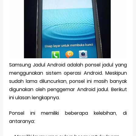
Pp Wa Couple Pasangan: Cara Terbaik Untuk Menjaga Hubungan
Cara Mengecek Windows Ori
Simpan Profil Ig Dengan Mudah
Aplikasi Togel Android: Solusi Praktis Untuk Pecinta Togel
Siap Video Call, tapi Download Aplikasinya Dulu, Abangku
Samsung Jadul Android adalah ponsel jadul yang
menggunakan sistem operasi Android. Meskipun
Saturday, 8 August
sudah lama diluncurkan, ponsel ini masih banyak
digunakan oleh penggemar Android jadul. Berikut
ini ulasan lengkapnya.
Ponsel ini memiliki beberapa kelebihan, di
antaranya: