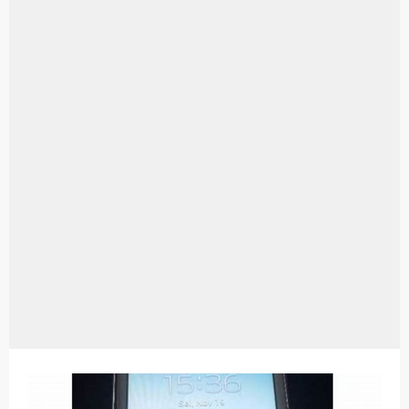
Aplikasi Laptop Windows 10: Solusi Terbaik Untuk Kebutuhan Komputasi Anda
Harga Airpods Android
Kelebihan Laptop Windows 7
Dazz Cam Android: Aplikasi Kamera Terbaik Untuk Android
Pengertian Windows 10
Link Grup Wa Pemersatu Bangsa
Power Window Universal: Solusi Praktis Untuk Kendaraan Anda
Foto Grup Wa: Cara Mudah Membuat Dan Menyimpan Foto Grup Whatsapp
Cara Cek Aktivasi Windows 10
Cara Menghapus Panggilan Di Ig
Bitcoin Miner Android: Apa Itu Dan Bagaimana Cara Menggunakannya