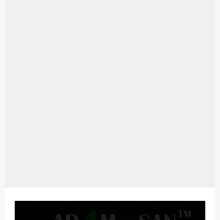
Aplikasi Laptop Windows 10: Solusi Terbaik Untuk Kebutuhan Komputasi Anda
Harga Airpods Android
Kelebihan Laptop Windows 7
Dazz Cam Android: Aplikasi Kamera Terbaik Untuk Android
Pengertian Windows 10
Link Grup Wa Pemersatu Bangsa
Power Window Universal: Solusi Praktis Untuk Kendaraan Anda
Foto Grup Wa: Cara Mudah Membuat Dan Menyimpan Foto Grup Whatsapp
Cara Cek Aktivasi Windows 10
Cara Menghapus Panggilan Di Ig
Bitcoin Miner Android: Apa Itu Dan Bagaimana Cara Menggunakannya