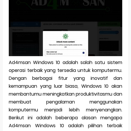
Pp Wa Couple Pasangan: Cara Terbaik Untuk Menjaga Hubungan
Cara Mengecek Windows Ori
Simpan Profil Ig Dengan Mudah
Aplikasi Togel Android: Solusi Praktis Untuk Pecinta Togel
Siap Video Call, tapi Download Aplikasinya Dulu, Abangku
Ad4msan Windows 10 adalah salah satu sistem
operasi terbaik yang tersedia untuk komputermu.
Saturday, 8 August
Dengan berbagai fitur yang inovatif dan
kemampuan yang luar biasa, Windows 10 akan
membantumu meningkatkan produktivitasmu dan
membuat pengalaman menggunakan
komputermu menjadi lebih menyenangkan.
Berikut ini adalah beberapa alasan mengapa
Ad4msan Windows 10 adalah pilihan terbaik