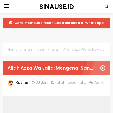
SINAUSE.ID
Cara Membuat Pesan Anda Berbeda di Whatsapp
Youtube Android 4.4 2: Cara Memutar Video Secara Mudah
Windows Server 2016: Mengenal Lebih Dekat Fitur Terbarunya
Home
allah
azza
jalla
Allah Azza Wa Jalla: Mengenal Sang Pencipta Semesta Alam
Application Vnd Android Package Archive: Semua Yang Perlu Diketahui
Harga Laptop Acer Windows 10
Allah Azza Wa Jalla: Mengenal Sang Pencipta Semesta Alam
Keytweak Windows 10
Kusina
28 Juni
allah
,
azza
,
jalla
Comment
Cara Menginstal Windows 11
Spesifikasi Windows 10
Android Waves Gbwhatsapp: A Better Choice For Messaging App