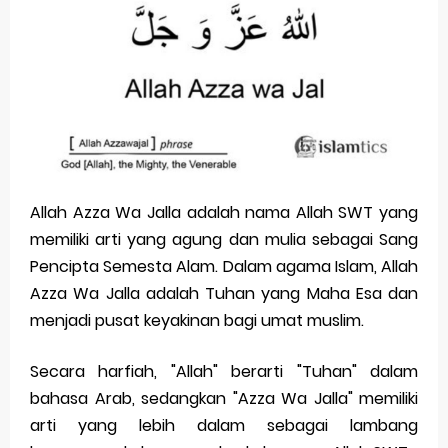
Pp Wa Couple Pasangan: Cara Terbaik Untuk Menjaga Hubungan
Cara Mengecek Windows Ori
Simpan Profil Ig Dengan Mudah
Aplikasi Togel Android: Solusi Praktis Untuk Pecinta Togel
Siap Video Call, tapi Download Aplikasinya Dulu, Abangku
Allah Azza Wa Jalla adalah nama Allah SWT yang
memiliki arti yang agung dan mulia sebagai Sang
Monday, 10 August
Pencipta Semesta Alam. Dalam agama Islam, Allah
Azza Wa Jalla adalah Tuhan yang Maha Esa dan
menjadi pusat keyakinan bagi umat muslim.
Secara harfiah, "Allah" berarti "Tuhan" dalam
bahasa Arab, sedangkan "Azza Wa Jalla" memiliki
arti yang lebih dalam sebagai lambang