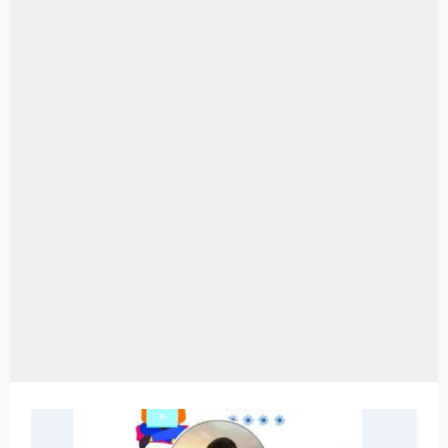
Aplikasi Laptop Windows 10: Solusi Terbaik Untuk Kebutuhan Komputasi Anda
Harga Airpods Android
Kelebihan Laptop Windows 7
Dazz Cam Android: Aplikasi Kamera Terbaik Untuk Android
Pengertian Windows 10
Link Grup Wa Pemersatu Bangsa
Power Window Universal: Solusi Praktis Untuk Kendaraan Anda
Foto Grup Wa: Cara Mudah Membuat Dan Menyimpan Foto Grup Whatsapp
Cara Cek Aktivasi Windows 10
Cara Menghapus Panggilan Di Ig
Bitcoin Miner Android: Apa Itu Dan Bagaimana Cara Menggunakannya