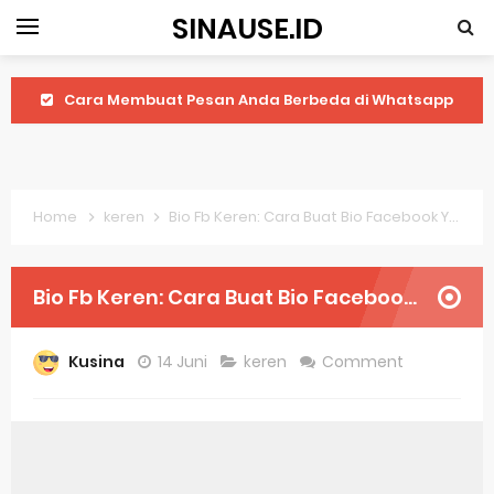
SINAUSE.ID
Cara Membuat Pesan Anda Berbeda di Whatsapp
Youtube Android 4.4 2: Cara Memutar Video Secara Mudah
Windows Server 2016: Mengenal Lebih Dekat Fitur Terbarunya
Home
keren
Bio Fb Keren: Cara Buat Bio Facebook Yang Menarik
Application Vnd Android Package Archive: Semua Yang Perlu Diketahui
Harga Laptop Acer Windows 10
Bio Fb Keren: Cara Buat Bio Facebook Yang Menarik
Keytweak Windows 10
Kusina
14 Juni
keren
Comment
Cara Menginstal Windows 11
Spesifikasi Windows 10
Android Waves Gbwhatsapp: A Better Choice For Messaging App