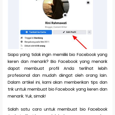
Pp Wa Couple Pasangan: Cara Terbaik Untuk Menjaga Hubungan
Cara Mengecek Windows Ori
Simpan Profil Ig Dengan Mudah
Aplikasi Togel Android: Solusi Praktis Untuk Pecinta Togel
Siap Video Call, tapi Download Aplikasinya Dulu, Abangku
Siapa yang tidak ingin memiliki bio Facebook yang
keren dan menarik? Bio Facebook yang menarik
Saturday, 8 August
dapat membuat profil Anda terlihat lebih
profesional dan mudah diingat oleh orang lain.
Dalam artikel ini, kami akan memberikan tips dan
trik untuk membuat bio Facebook yang keren dan
menarik. Yuk, simak!
Salah satu cara untuk membuat bio Facebook