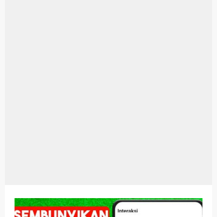
Aplikasi Laptop Windows 10: Solusi Terbaik Untuk Kebutuhan Komputasi Anda
Harga Airpods Android
Kelebihan Laptop Windows 7
Dazz Cam Android: Aplikasi Kamera Terbaik Untuk Android
Pengertian Windows 10
Link Grup Wa Pemersatu Bangsa
Power Window Universal: Solusi Praktis Untuk Kendaraan Anda
Foto Grup Wa: Cara Mudah Membuat Dan Menyimpan Foto Grup Whatsapp
Cara Cek Aktivasi Windows 10
Cara Menghapus Panggilan Di Ig
Bitcoin Miner Android: Apa Itu Dan Bagaimana Cara Menggunakannya