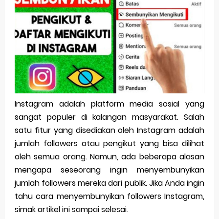
Pp Wa Couple Pasangan: Cara Terbaik Untuk Menjaga Hubungan
Cara Mengecek Windows Ori
Simpan Profil Ig Dengan Mudah
Aplikasi Togel Android: Solusi Praktis Untuk Pecinta Togel
Siap Video Call, tapi Download Aplikasinya Dulu, Abangku
Instagram adalah platform media sosial yang
sangat populer di kalangan masyarakat. Salah
Friday, 7 August
satu fitur yang disediakan oleh Instagram adalah
jumlah followers atau pengikut yang bisa dilihat
oleh semua orang. Namun, ada beberapa alasan
mengapa seseorang ingin menyembunyikan
jumlah followers mereka dari publik. Jika Anda ingin
tahu cara menyembunyikan followers Instagram,
simak artikel ini sampai selesai.