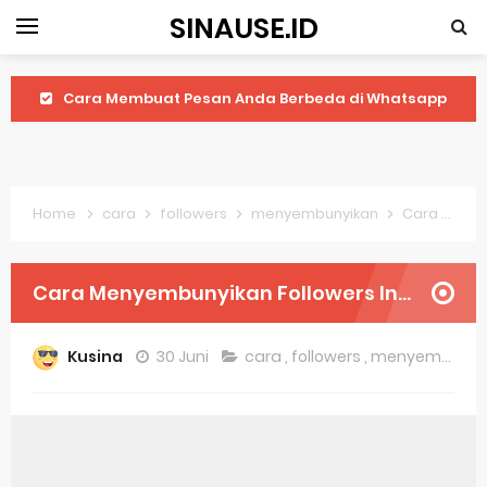
SINAUSE.ID
Cara Membuat Pesan Anda Berbeda di Whatsapp
Youtube Android 4.4 2: Cara Memutar Video Secara Mudah
Windows Server 2016: Mengenal Lebih Dekat Fitur Terbarunya
Home
cara
followers
menyembunyikan
Cara Menyembunyikan Followers Instagram
Application Vnd Android Package Archive: Semua Yang Perlu Diketahui
Harga Laptop Acer Windows 10
Cara Menyembunyikan Followers Instagram
Keytweak Windows 10
Kusina
30 Juni
cara
,
followers
,
menyembunyikan
Cara Menginstal Windows 11
Spesifikasi Windows 10
Android Waves Gbwhatsapp: A Better Choice For Messaging App