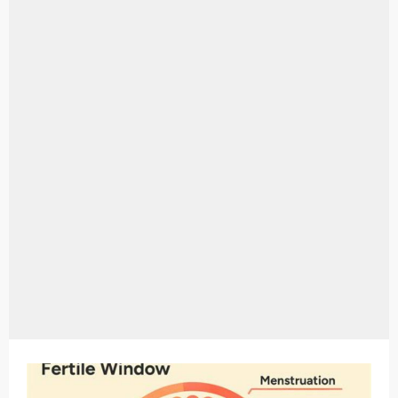
Aplikasi Laptop Windows 10: Solusi Terbaik Untuk Kebutuhan Komputasi Anda
Harga Airpods Android
Kelebihan Laptop Windows 7
Dazz Cam Android: Aplikasi Kamera Terbaik Untuk Android
Pengertian Windows 10
Link Grup Wa Pemersatu Bangsa
Power Window Universal: Solusi Praktis Untuk Kendaraan Anda
Foto Grup Wa: Cara Mudah Membuat Dan Menyimpan Foto Grup Whatsapp
Cara Cek Aktivasi Windows 10
Cara Menghapus Panggilan Di Ig
Bitcoin Miner Android: Apa Itu Dan Bagaimana Cara Menggunakannya