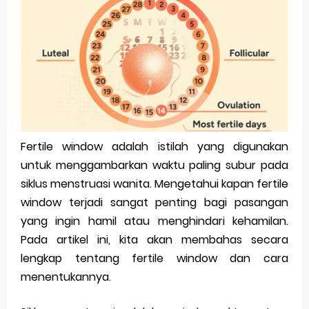
Pp Wa Couple Pasangan: Cara Terbaik Untuk Menjaga Hubungan
Cara Mengecek Windows Ori
Simpan Profil Ig Dengan Mudah
Aplikasi Togel Android: Solusi Praktis Untuk Pecinta Togel
Siap Video Call, tapi Download Aplikasinya Dulu, Abangku
Fertile window adalah istilah yang digunakan
untuk menggambarkan waktu paling subur pada
Sunday, 9 August
siklus menstruasi wanita. Mengetahui kapan fertile
window terjadi sangat penting bagi pasangan
yang ingin hamil atau menghindari kehamilan.
Pada artikel ini, kita akan membahas secara
lengkap tentang fertile window dan cara
menentukannya.