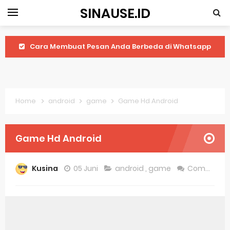
SINAUSE.ID
Cara Membuat Pesan Anda Berbeda di Whatsapp
Youtube Android 4.4 2: Cara Memutar Video Secara Mudah
Windows Server 2016: Mengenal Lebih Dekat Fitur Terbarunya
Home
android
game
Game Hd Android
Application Vnd Android Package Archive: Semua Yang Perlu Diketahui
Harga Laptop Acer Windows 10
Game Hd Android
Keytweak Windows 10
Kusina
05 Juni
android
,
game
Comment
Cara Menginstal Windows 11
Spesifikasi Windows 10
Android Waves Gbwhatsapp: A Better Choice For Messaging App