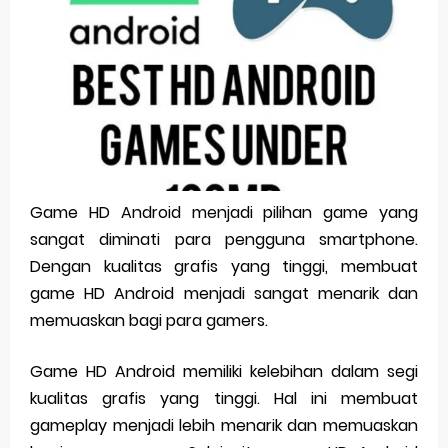
Pp Wa Couple Pasangan: Cara Terbaik Untuk Menjaga Hubungan
Cara Mengecek Windows Ori
Simpan Profil Ig Dengan Mudah
Aplikasi Togel Android: Solusi Praktis Untuk Pecinta Togel
Siap Video Call, tapi Download Aplikasinya Dulu, Abangku
Game HD Android menjadi pilihan game yang
sangat diminati para pengguna smartphone.
Friday, 7 August
Dengan kualitas grafis yang tinggi, membuat
game HD Android menjadi sangat menarik dan
memuaskan bagi para gamers.
Game HD Android memiliki kelebihan dalam segi
kualitas grafis yang tinggi. Hal ini membuat
gameplay menjadi lebih menarik dan memuaskan