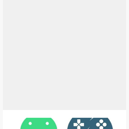
Aplikasi Laptop Windows 10: Solusi Terbaik Untuk Kebutuhan Komputasi Anda
Harga Airpods Android
Kelebihan Laptop Windows 7
Dazz Cam Android: Aplikasi Kamera Terbaik Untuk Android
Pengertian Windows 10
Link Grup Wa Pemersatu Bangsa
Power Window Universal: Solusi Praktis Untuk Kendaraan Anda
Foto Grup Wa: Cara Mudah Membuat Dan Menyimpan Foto Grup Whatsapp
Cara Cek Aktivasi Windows 10
Cara Menghapus Panggilan Di Ig
Bitcoin Miner Android: Apa Itu Dan Bagaimana Cara Menggunakannya