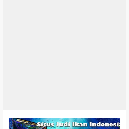
Aplikasi Laptop Windows 10: Solusi Terbaik Untuk Kebutuhan Komputasi Anda
Harga Airpods Android
Kelebihan Laptop Windows 7
Dazz Cam Android: Aplikasi Kamera Terbaik Untuk Android
Pengertian Windows 10
Link Grup Wa Pemersatu Bangsa
Power Window Universal: Solusi Praktis Untuk Kendaraan Anda
Foto Grup Wa: Cara Mudah Membuat Dan Menyimpan Foto Grup Whatsapp
Cara Cek Aktivasi Windows 10
Cara Menghapus Panggilan Di Ig
Bitcoin Miner Android: Apa Itu Dan Bagaimana Cara Menggunakannya