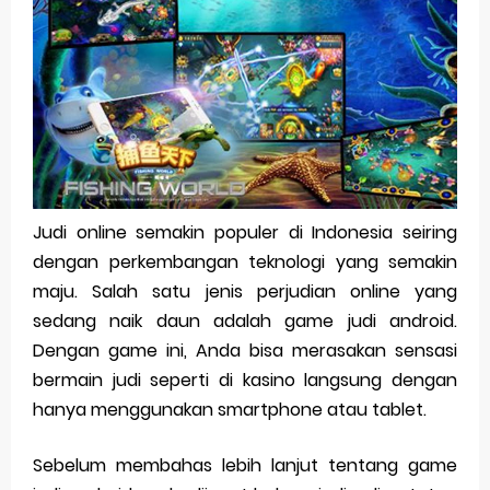
Pp Wa Couple Pasangan: Cara Terbaik Untuk Menjaga Hubungan
Cara Mengecek Windows Ori
Simpan Profil Ig Dengan Mudah
Aplikasi Togel Android: Solusi Praktis Untuk Pecinta Togel
Siap Video Call, tapi Download Aplikasinya Dulu, Abangku
Judi online semakin populer di Indonesia seiring
dengan perkembangan teknologi yang semakin
Monday, 10 August
maju. Salah satu jenis perjudian online yang
sedang naik daun adalah game judi android.
Dengan game ini, Anda bisa merasakan sensasi
bermain judi seperti di kasino langsung dengan
hanya menggunakan smartphone atau tablet.
Sebelum membahas lebih lanjut tentang game