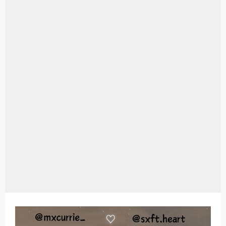
Aplikasi Laptop Windows 10: Solusi Terbaik Untuk Kebutuhan Komputasi Anda
Harga Airpods Android
Kelebihan Laptop Windows 7
Dazz Cam Android: Aplikasi Kamera Terbaik Untuk Android
Pengertian Windows 10
Link Grup Wa Pemersatu Bangsa
Power Window Universal: Solusi Praktis Untuk Kendaraan Anda
Foto Grup Wa: Cara Mudah Membuat Dan Menyimpan Foto Grup Whatsapp
Cara Cek Aktivasi Windows 10
Cara Menghapus Panggilan Di Ig
Bitcoin Miner Android: Apa Itu Dan Bagaimana Cara Menggunakannya