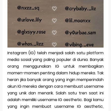
Pp Wa Couple Pasangan: Cara Terbaik Untuk Menjaga Hubungan
Cara Mengecek Windows Ori
Simpan Profil Ig Dengan Mudah
Aplikasi Togel Android: Solusi Praktis Untuk Pecinta Togel
Siap Video Call, tapi Download Aplikasinya Dulu, Abangku
Instagram (IG) telah menjadi salah satu platform
media sosial yang paling populer di dunia. Banyak
Thursday, 6 August
orang menggunakan IG untuk membagikan
momen-momen penting dalam hidup mereka. Tak
heran jika banyak orang yang ingin memperindah
akun IG mereka dengan cara membuat username
yang unik dan menarik. Salah satu tren saat ini
adalah memiliki username IG aesthetic. Bagi kamu
yang ingin membuat username IG aesthetic,