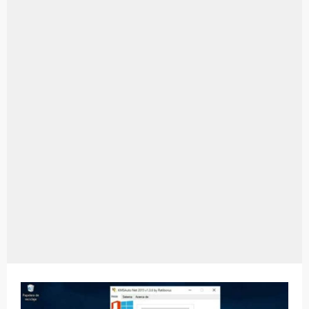
Aplikasi Laptop Windows 10: Solusi Terbaik Untuk Kebutuhan Komputasi Anda
Harga Airpods Android
Kelebihan Laptop Windows 7
Dazz Cam Android: Aplikasi Kamera Terbaik Untuk Android
Pengertian Windows 10
Link Grup Wa Pemersatu Bangsa
Power Window Universal: Solusi Praktis Untuk Kendaraan Anda
Foto Grup Wa: Cara Mudah Membuat Dan Menyimpan Foto Grup Whatsapp
Cara Cek Aktivasi Windows 10
Cara Menghapus Panggilan Di Ig
Bitcoin Miner Android: Apa Itu Dan Bagaimana Cara Menggunakannya