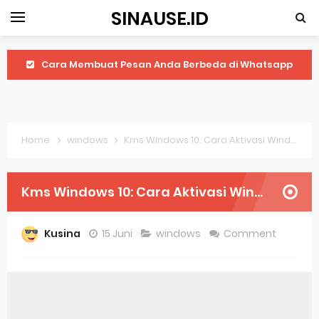
SINAUSE.ID
Cara Membuat Pesan Anda Berbeda di Whatsapp
Youtube Android 4.4 2: Cara Memutar Video Secara Mudah
Windows Server 2016: Mengenal Lebih Dekat Fitur Terbarunya
Home
windows
Kms Windows 10: Cara Aktivasi Windows 10 Dengan Mudah
Application Vnd Android Package Archive: Semua Yang Perlu Diketahui
Harga Laptop Acer Windows 10
Kms Windows 10: Cara Aktivasi Windows 10 Dengan Mudah
Keytweak Windows 10
Kusina
15 Juni
windows
Comment
Cara Menginstal Windows 11
Spesifikasi Windows 10
Android Waves Gbwhatsapp: A Better Choice For Messaging App