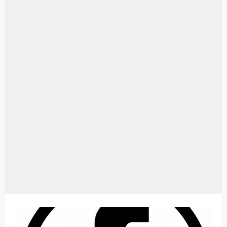
Aplikasi Laptop Windows 10: Solusi Terbaik Untuk Kebutuhan Komputasi Anda
Harga Airpods Android
Kelebihan Laptop Windows 7
Dazz Cam Android: Aplikasi Kamera Terbaik Untuk Android
Pengertian Windows 10
Link Grup Wa Pemersatu Bangsa
Power Window Universal: Solusi Praktis Untuk Kendaraan Anda
Foto Grup Wa: Cara Mudah Membuat Dan Menyimpan Foto Grup Whatsapp
Cara Cek Aktivasi Windows 10
Cara Menghapus Panggilan Di Ig
Bitcoin Miner Android: Apa Itu Dan Bagaimana Cara Menggunakannya