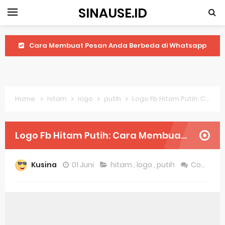
SINAUSE.ID
Cara Membuat Pesan Anda Berbeda di Whatsapp
Youtube Android 4.4 2: Cara Memutar Video Secara Mudah
Windows Server 2016: Mengenal Lebih Dekat Fitur Terbarunya
Home
hitam
logo
putih
Logo Fb Hitam Putih: Cara Membuat Dan Manfaatnya
Application Vnd Android Package Archive: Semua Yang Perlu Diketahui
Harga Laptop Acer Windows 10
Logo Fb Hitam Putih: Cara Membuat Dan Manfaatnya
Keytweak Windows 10
Kusina
01 Juni
hitam
,
logo
,
putih
Comment
Cara Menginstal Windows 11
Spesifikasi Windows 10
Android Waves Gbwhatsapp: A Better Choice For Messaging App