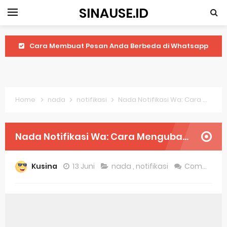
SINAUSE.ID
Cara Membuat Pesan Anda Berbeda di Whatsapp
Youtube Android 4.4 2: Cara Memutar Video Secara Mudah
Windows Server 2016: Mengenal Lebih Dekat Fitur Terbarunya
Home
nada
notifikasi
Nada Notifikasi Wa: Cara Mengubah Atau Mengganti Nada Notifikasi Whatsapp
Application Vnd Android Package Archive: Semua Yang Perlu Diketahui
Harga Laptop Acer Windows 10
Nada Notifikasi Wa: Cara Mengubah Atau Mengganti Nada Notifikasi Whatsapp
Keytweak Windows 10
Kusina
13 Juni
nada
,
notifikasi
Comment
Cara Menginstal Windows 11
Spesifikasi Windows 10
Android Waves Gbwhatsapp: A Better Choice For Messaging App