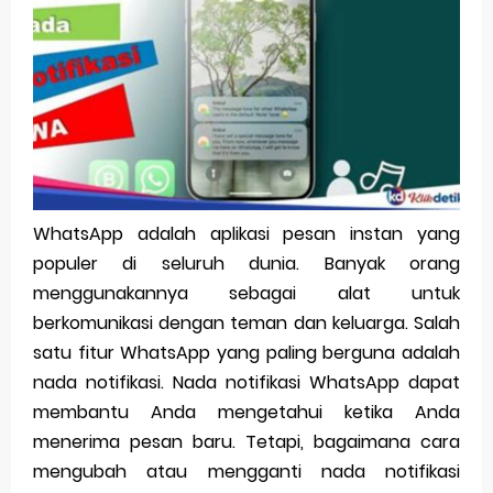
Pp Wa Couple Pasangan: Cara Terbaik Untuk Menjaga Hubungan
Cara Mengecek Windows Ori
Simpan Profil Ig Dengan Mudah
Aplikasi Togel Android: Solusi Praktis Untuk Pecinta Togel
Siap Video Call, tapi Download Aplikasinya Dulu, Abangku
WhatsApp adalah aplikasi pesan instan yang
populer di seluruh dunia. Banyak orang
Saturday, 8 August
menggunakannya sebagai alat untuk
berkomunikasi dengan teman dan keluarga. Salah
satu fitur WhatsApp yang paling berguna adalah
nada notifikasi. Nada notifikasi WhatsApp dapat
membantu Anda mengetahui ketika Anda
menerima pesan baru. Tetapi, bagaimana cara
mengubah atau mengganti nada notifikasi