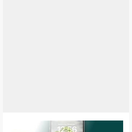
Aplikasi Laptop Windows 10: Solusi Terbaik Untuk Kebutuhan Komputasi Anda
Harga Airpods Android
Kelebihan Laptop Windows 7
Dazz Cam Android: Aplikasi Kamera Terbaik Untuk Android
Pengertian Windows 10
Link Grup Wa Pemersatu Bangsa
Power Window Universal: Solusi Praktis Untuk Kendaraan Anda
Foto Grup Wa: Cara Mudah Membuat Dan Menyimpan Foto Grup Whatsapp
Cara Cek Aktivasi Windows 10
Cara Menghapus Panggilan Di Ig
Bitcoin Miner Android: Apa Itu Dan Bagaimana Cara Menggunakannya