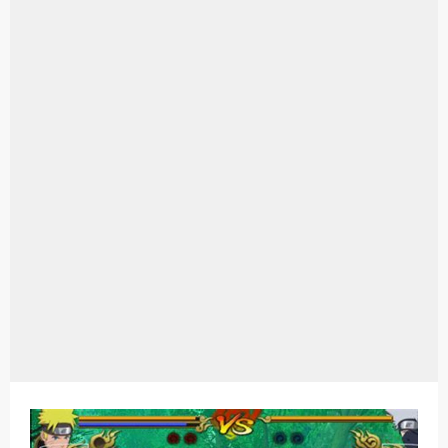
Aplikasi Laptop Windows 10: Solusi Terbaik Untuk Kebutuhan Komputasi Anda
Harga Airpods Android
Kelebihan Laptop Windows 7
Dazz Cam Android: Aplikasi Kamera Terbaik Untuk Android
Pengertian Windows 10
Link Grup Wa Pemersatu Bangsa
Power Window Universal: Solusi Praktis Untuk Kendaraan Anda
Foto Grup Wa: Cara Mudah Membuat Dan Menyimpan Foto Grup Whatsapp
Cara Cek Aktivasi Windows 10
Cara Menghapus Panggilan Di Ig
Bitcoin Miner Android: Apa Itu Dan Bagaimana Cara Menggunakannya