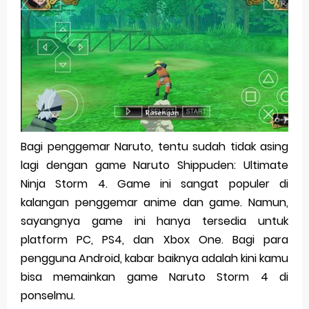
Pp Wa Couple Pasangan: Cara Terbaik Untuk Menjaga Hubungan
Cara Mengecek Windows Ori
Simpan Profil Ig Dengan Mudah
Aplikasi Togel Android: Solusi Praktis Untuk Pecinta Togel
Siap Video Call, tapi Download Aplikasinya Dulu, Abangku
Bagi penggemar Naruto, tentu sudah tidak asing
lagi dengan game Naruto Shippuden: Ultimate
Friday, 7 August
Ninja Storm 4. Game ini sangat populer di
kalangan penggemar anime dan game. Namun,
sayangnya game ini hanya tersedia untuk
platform PC, PS4, dan Xbox One. Bagi para
pengguna Android, kabar baiknya adalah kini kamu
bisa memainkan game Naruto Storm 4 di
ponselmu.