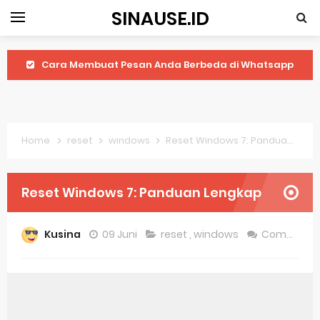
SINAUSE.ID
Cara Membuat Pesan Anda Berbeda di Whatsapp
Youtube Android 4.4 2: Cara Memutar Video Secara Mudah
Windows Server 2016: Mengenal Lebih Dekat Fitur Terbarunya
Home
reset
windows
Reset Windows 7: Panduan Lengkap
Application Vnd Android Package Archive: Semua Yang Perlu Diketahui
Harga Laptop Acer Windows 10
Reset Windows 7: Panduan Lengkap
Keytweak Windows 10
Kusina
09 Juni
reset
,
windows
Comment
Cara Menginstal Windows 11
Spesifikasi Windows 10
Android Waves Gbwhatsapp: A Better Choice For Messaging App