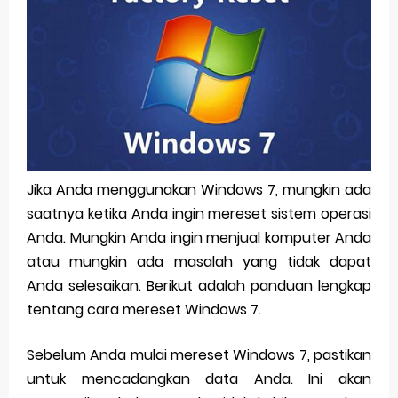
Pp Wa Couple Pasangan: Cara Terbaik Untuk Menjaga Hubungan
Cara Mengecek Windows Ori
Simpan Profil Ig Dengan Mudah
Aplikasi Togel Android: Solusi Praktis Untuk Pecinta Togel
Siap Video Call, tapi Download Aplikasinya Dulu, Abangku
Jika Anda menggunakan Windows 7, mungkin ada
saatnya ketika Anda ingin mereset sistem operasi
Saturday, 8 August
Anda. Mungkin Anda ingin menjual komputer Anda
atau mungkin ada masalah yang tidak dapat
Anda selesaikan. Berikut adalah panduan lengkap
tentang cara mereset Windows 7.
Sebelum Anda mulai mereset Windows 7, pastikan
untuk mencadangkan data Anda. Ini akan