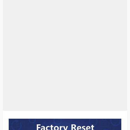
Aplikasi Laptop Windows 10: Solusi Terbaik Untuk Kebutuhan Komputasi Anda
Harga Airpods Android
Kelebihan Laptop Windows 7
Dazz Cam Android: Aplikasi Kamera Terbaik Untuk Android
Pengertian Windows 10
Link Grup Wa Pemersatu Bangsa
Power Window Universal: Solusi Praktis Untuk Kendaraan Anda
Foto Grup Wa: Cara Mudah Membuat Dan Menyimpan Foto Grup Whatsapp
Cara Cek Aktivasi Windows 10
Cara Menghapus Panggilan Di Ig
Bitcoin Miner Android: Apa Itu Dan Bagaimana Cara Menggunakannya