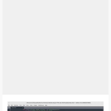
Harga Airpods Android
Kelebihan Laptop Windows 7
Dazz Cam Android: Aplikasi Kamera Terbaik Untuk Android
Pengertian Windows 10
Link Grup Wa Pemersatu Bangsa
Power Window Universal: Solusi Praktis Untuk Kendaraan Anda
Foto Grup Wa: Cara Mudah Membuat Dan Menyimpan Foto Grup Whatsapp
Cara Cek Aktivasi Windows 10
Cara Menghapus Panggilan Di Ig
Bitcoin Miner Android: Apa Itu Dan Bagaimana Cara Menggunakannya
Pp Wa Couple Pasangan: Cara Terbaik Untuk Menjaga Hubungan