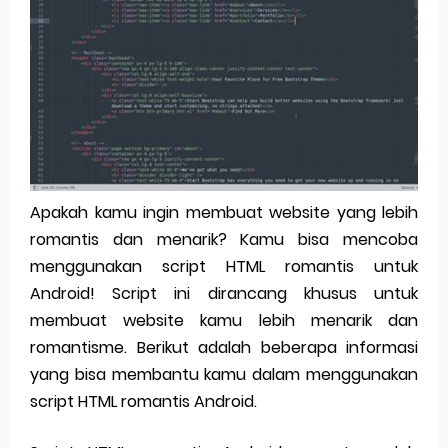
Cara Mengecek Windows Ori
Simpan Profil Ig Dengan Mudah
Aplikasi Togel Android: Solusi Praktis Untuk Pecinta Togel
Siap Video Call, tapi Download Aplikasinya Dulu, Abangku
Cara Membuat Pesan Anda Berbeda di Whatsapp
Friday, 7 August
Apakah kamu ingin membuat website yang lebih
romantis dan menarik? Kamu bisa mencoba
menggunakan script HTML romantis untuk
Android! Script ini dirancang khusus untuk
membuat website kamu lebih menarik dan
romantisme. Berikut adalah beberapa informasi
yang bisa membantu kamu dalam menggunakan
script HTML romantis Android.