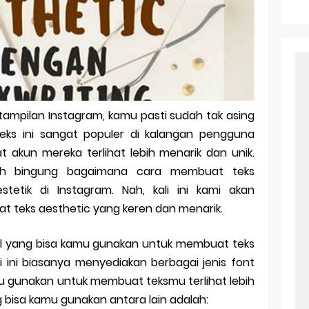
r Android: Apa Itu Dan Bagaimana Cara Menggunakannya
e Pasangan: Cara Terbaik Untuk Menjaga Hubungan
ek Windows Ori
l Ig Dengan Mudah
tampilan Instagram, kamu pasti sudah tak asing
l Android: Solusi Praktis Untuk Pecinta Togel
Teks ini sangat populer di kalangan pengguna
ll, tapi Download Aplikasinya Dulu, Abangku
 akun mereka terlihat lebih menarik dan unik.
h bingung bagaimana cara membuat teks
tetik di Instagram. Nah, kali ini kami akan
 teks aesthetic yang keren dan menarik.
sel yang bisa kamu gunakan untuk membuat teks
si ini biasanya menyediakan berbagai jenis font
mu gunakan untuk membuat teksmu terlihat lebih
g bisa kamu gunakan antara lain adalah: