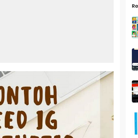
Re
top Windows 10: Solusi Terbaik Untuk Kebutuhan Komputasi Anda
s Android
ptop Windows 7
roid: Aplikasi Kamera Terbaik Untuk Android
indows 10
a Pemersatu Bangsa
 Universal: Solusi Praktis Untuk Kendaraan Anda
a: Cara Mudah Membuat Dan Menyimpan Foto Grup Whatsapp
ivasi Windows 10
us Panggilan Di Ig