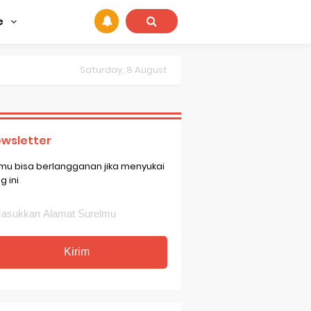
e
Saturday, 8 August
wsletter
mu bisa berlangganan jika menyukai
g ini