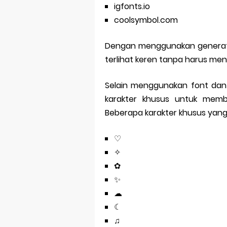
igfonts.io
coolsymbol.com
Dengan menggunakan generato
terlihat keren tanpa harus men
Selain menggunakan font dan
karakter khusus untuk membu
Beberapa karakter khusus yang
♡
✧
✿
✨
☁
☾
♫