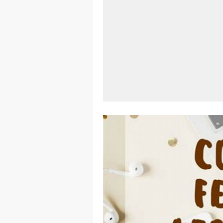
Aplikasi Lap
Harga Airpod
Kelebihan La
Dazz Cam And
Pengertian W
Link Grup W
Power Window
Foto Grup W
Cara Cek Akt
Cara Menghap