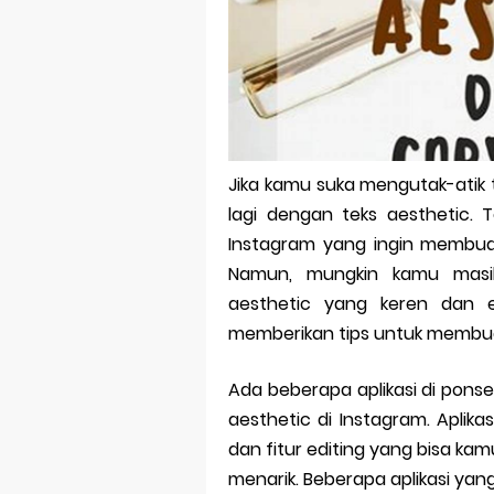
Bitcoin Mine
Pp Wa Coupl
Cara Mengec
Simpan Profi
Jika kamu suka mengutak-atik 
Aplikasi Toge
lagi dengan teks aesthetic. 
Siap Video Ca
Instagram yang ingin membuat
Namun, mungkin kamu masi
aesthetic yang keren dan es
memberikan tips untuk membuat
Ada beberapa aplikasi di pon
aesthetic di Instagram. Aplika
dan fitur editing yang bisa ka
menarik. Beberapa aplikasi yan