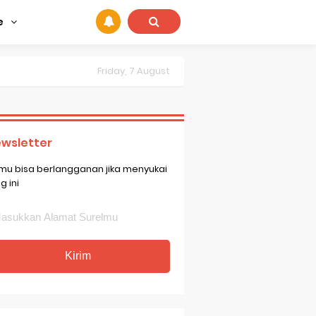
e
Friday, 7 August
wsletter
mu bisa berlangganan jika menyukai
g ini