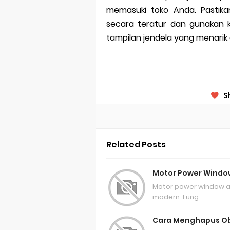
memasuki toko Anda. Pastik
secara teratur dan gunakan k
tampilan jendela yang menarik
S
Related Posts
Motor Power Window
Motor power window a
modern. Fung…
Cara Menghapus Ob