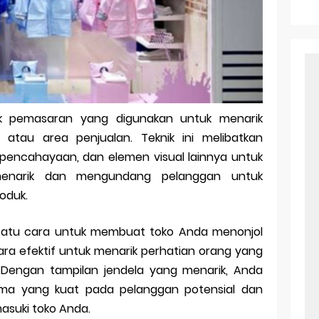
r Android: Apa Itu Dan Bagaimana Cara Menggunakannya
e Pasangan: Cara Terbaik Untuk Menjaga Hubungan
ek Windows Ori
l Ig Dengan Mudah
ik pemasaran yang digunakan untuk menarik
l Android: Solusi Praktis Untuk Pecinta Togel
 atau area penjualan. Teknik ini melibatkan
ll, tapi Download Aplikasinya Dulu, Abangku
 pencahayaan, dan elemen visual lainnya untuk
enarik dan mengundang pelanggan untuk
oduk.
 satu cara untuk membuat toko Anda menonjol
cara efektif untuk menarik perhatian orang yang
a. Dengan tampilan jendela yang menarik, Anda
a yang kuat pada pelanggan potensial dan
suki toko Anda.