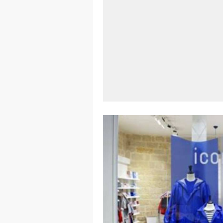
Aplikasi Lap
Harga Airpod
Kelebihan La
Dazz Cam And
Pengertian W
Link Grup W
Power Window
Foto Grup W
Cara Cek Akt
Cara Menghap