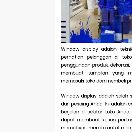
Bitcoin Mine
Pp Wa Coupl
Cara Mengec
Simpan Profi
Window display adalah tekn
Aplikasi Toge
perhatian pelanggan di toko
Siap Video Ca
penggunaan produk, dekorasi,
membuat tampilan yang m
memasuki toko dan membeli pr
Window display adalah salah
dari pesaing Anda. Ini adalah 
berjalan di sekitar toko And
dapat membuat kesan pertam
memotivasi mereka untuk mema