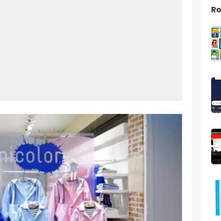
Re
top Windows 10: Solusi Terbaik Untuk Kebutuhan Komputasi Anda
s Android
ptop Windows 7
roid: Aplikasi Kamera Terbaik Untuk Android
indows 10
a Pemersatu Bangsa
 Universal: Solusi Praktis Untuk Kendaraan Anda
a: Cara Mudah Membuat Dan Menyimpan Foto Grup Whatsapp
ivasi Windows 10
us Panggilan Di Ig