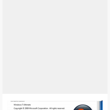
Aplikasi Laptop Windows 10: Solusi Terbaik Untuk Kebutuhan Komputasi Anda
Harga Airpods Android
Kelebihan Laptop Windows 7
Dazz Cam Android: Aplikasi Kamera Terbaik Untuk Android
Pengertian Windows 10
Link Grup Wa Pemersatu Bangsa
Power Window Universal: Solusi Praktis Untuk Kendaraan Anda
Foto Grup Wa: Cara Mudah Membuat Dan Menyimpan Foto Grup Whatsapp
Cara Cek Aktivasi Windows 10
Cara Menghapus Panggilan Di Ig
Bitcoin Miner Android: Apa Itu Dan Bagaimana Cara Menggunakannya