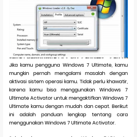
Pp Wa Couple Pasangan: Cara Terbaik Untuk Menjaga Hubungan
Cara Mengecek Windows Ori
Simpan Profil Ig Dengan Mudah
Aplikasi Togel Android: Solusi Praktis Untuk Pecinta Togel
Siap Video Call, tapi Download Aplikasinya Dulu, Abangku
Jika kamu pengguna Windows 7 Ultimate, kamu
mungkin pernah mengalami masalah dengan
Friday, 7 August
aktivasi sistem operasi kamu. Tidak perlu khawatir,
karena kamu bisa menggunakan Windows 7
Ultimate Activator untuk mengaktifkan Windows 7
Ultimate kamu dengan mudah dan cepat. Berikut
ini adalah panduan lengkap tentang cara
menggunakan Windows 7 Ultimate Activator.