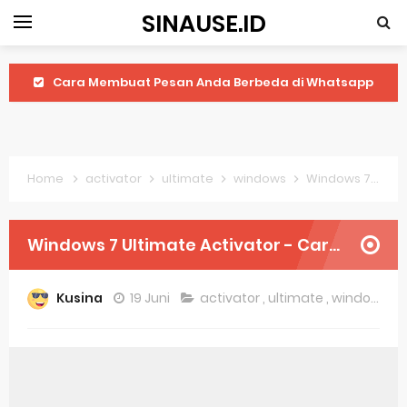
SINAUSE.ID
Cara Membuat Pesan Anda Berbeda di Whatsapp
Youtube Android 4.4 2: Cara Memutar Video Secara Mudah
Windows Server 2016: Mengenal Lebih Dekat Fitur Terbarunya
Home
activator
ultimate
windows
Windows 7 Ultimate Activator - Cara Aktivasi Windows 7 Ultimate
Application Vnd Android Package Archive: Semua Yang Perlu Diketahui
Harga Laptop Acer Windows 10
Windows 7 Ultimate Activator - Cara Aktivasi Windows 7 Ultimate
Keytweak Windows 10
Kusina
19 Juni
activator
,
ultimate
,
windows
Cara Menginstal Windows 11
Spesifikasi Windows 10
Android Waves Gbwhatsapp: A Better Choice For Messaging App