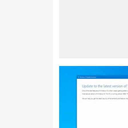
Aplikasi Lap
Harga Airpod
Kelebihan La
Dazz Cam And
Pengertian W
Link Grup W
Power Window
Foto Grup W
Cara Cek Akt
Cara Menghap