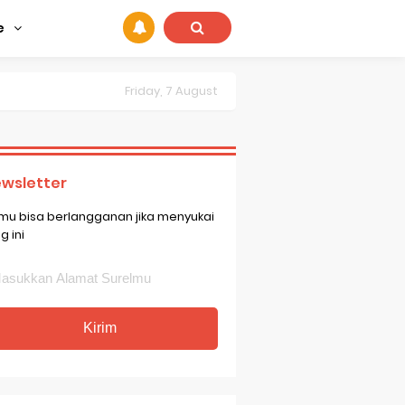
e
Friday, 7 August
wsletter
mu bisa berlangganan jika menyukai
g ini