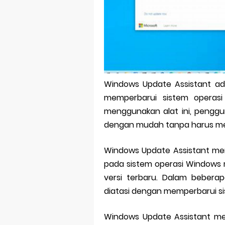
Bitcoin Mine
Pp Wa Coupl
Cara Mengec
Simpan Profi
Windows Update Assistant a
Aplikasi Toge
memperbarui sistem operasi
Siap Video Ca
menggunakan alat ini, pengg
dengan mudah tanpa harus me
Windows Update Assistant m
pada sistem operasi Windows 
versi terbaru. Dalam bebera
diatasi dengan memperbarui sis
Windows Update Assistant m