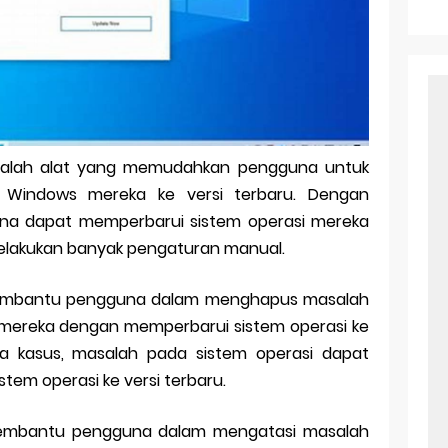
r Android: Apa Itu Dan Bagaimana Cara Menggunakannya
e Pasangan: Cara Terbaik Untuk Menjaga Hubungan
ek Windows Ori
l Ig Dengan Mudah
dalah alat yang memudahkan pengguna untuk
l Android: Solusi Praktis Untuk Pecinta Togel
 Windows mereka ke versi terbaru. Dengan
ll, tapi Download Aplikasinya Dulu, Abangku
una dapat memperbarui sistem operasi mereka
lakukan banyak pengaturan manual.
embantu pengguna dalam menghapus masalah
mereka dengan memperbarui sistem operasi ke
pa kasus, masalah pada sistem operasi dapat
tem operasi ke versi terbaru.
embantu pengguna dalam mengatasi masalah