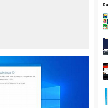
Re
top Windows 10: Solusi Terbaik Untuk Kebutuhan Komputasi Anda
s Android
ptop Windows 7
roid: Aplikasi Kamera Terbaik Untuk Android
indows 10
a Pemersatu Bangsa
 Universal: Solusi Praktis Untuk Kendaraan Anda
a: Cara Mudah Membuat Dan Menyimpan Foto Grup Whatsapp
ivasi Windows 10
us Panggilan Di Ig