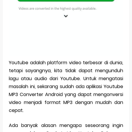
Pp Wa Couple Pasangan: Cara Terbaik Untuk Menjaga Hubungan
Cara Mengecek Windows Ori
Simpan Profil Ig Dengan Mudah
Aplikasi Togel Android: Solusi Praktis Untuk Pecinta Togel
Siap Video Call, tapi Download Aplikasinya Dulu, Abangku
Youtube adalah platform video terbesar di dunia,
tetapi sayangnya, kita tidak dapat mengunduh
Saturday, 8 August
lagu atau audio dari Youtube. Untuk mengatasi
masalah ini, sekarang sudah ada aplikasi Youtube
MP3 Converter Android yang dapat mengonversi
video menjadi format MP3 dengan mudah dan
cepat.
Ada banyak alasan mengapa seseorang ingin