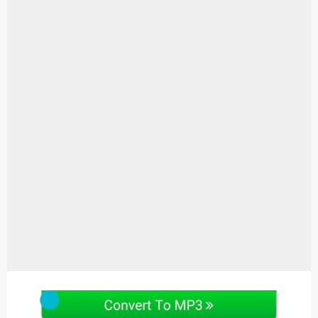
Aplikasi Laptop Windows 10: Solusi Terbaik Untuk Kebutuhan Komputasi Anda
Harga Airpods Android
Kelebihan Laptop Windows 7
Dazz Cam Android: Aplikasi Kamera Terbaik Untuk Android
Pengertian Windows 10
Link Grup Wa Pemersatu Bangsa
Power Window Universal: Solusi Praktis Untuk Kendaraan Anda
Foto Grup Wa: Cara Mudah Membuat Dan Menyimpan Foto Grup Whatsapp
Cara Cek Aktivasi Windows 10
Cara Menghapus Panggilan Di Ig
Bitcoin Miner Android: Apa Itu Dan Bagaimana Cara Menggunakannya