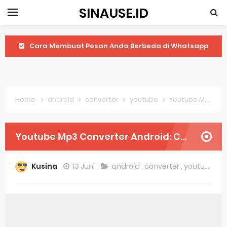
SINAUSE.ID
Cara Membuat Pesan Anda Berbeda di Whatsapp
Youtube Android 4.4 2: Cara Memutar Video Secara Mudah
Windows Server 2016: Mengenal Lebih Dekat Fitur Terbarunya
Home
android
converter
youtube
Youtube Mp3 Converter Android: Cara Mudah Mengonversi Video Menjadi Mp3
Application Vnd Android Package Archive: Semua Yang Perlu Diketahui
Harga Laptop Acer Windows 10
Youtube Mp3 Converter Android: Cara Mudah Mengonversi Video Menjadi Mp3
Keytweak Windows 10
Kusina
13 Juni
android
,
converter
,
youtube
Cara Menginstal Windows 11
Spesifikasi Windows 10
Android Waves Gbwhatsapp: A Better Choice For Messaging App