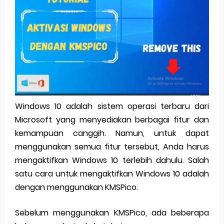
Pp Wa Couple Pasangan: Cara Terbaik Untuk Menjaga Hubungan
Cara Mengecek Windows Ori
Simpan Profil Ig Dengan Mudah
Aplikasi Togel Android: Solusi Praktis Untuk Pecinta Togel
Siap Video Call, tapi Download Aplikasinya Dulu, Abangku
Windows 10 adalah sistem operasi terbaru dari
Microsoft yang menyediakan berbagai fitur dan
Monday, 10 August
kemampuan canggih. Namun, untuk dapat
menggunakan semua fitur tersebut, Anda harus
mengaktifkan Windows 10 terlebih dahulu. Salah
satu cara untuk mengaktifkan Windows 10 adalah
dengan menggunakan KMSPico.
Sebelum menggunakan KMSPico, ada beberapa