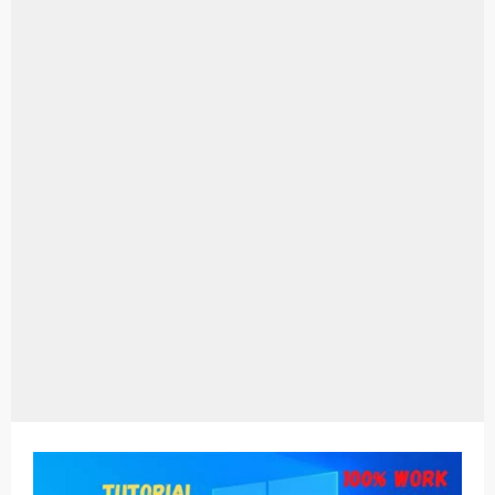
Aplikasi Laptop Windows 10: Solusi Terbaik Untuk Kebutuhan Komputasi Anda
Harga Airpods Android
Kelebihan Laptop Windows 7
Dazz Cam Android: Aplikasi Kamera Terbaik Untuk Android
Pengertian Windows 10
Link Grup Wa Pemersatu Bangsa
Power Window Universal: Solusi Praktis Untuk Kendaraan Anda
Foto Grup Wa: Cara Mudah Membuat Dan Menyimpan Foto Grup Whatsapp
Cara Cek Aktivasi Windows 10
Cara Menghapus Panggilan Di Ig
Bitcoin Miner Android: Apa Itu Dan Bagaimana Cara Menggunakannya