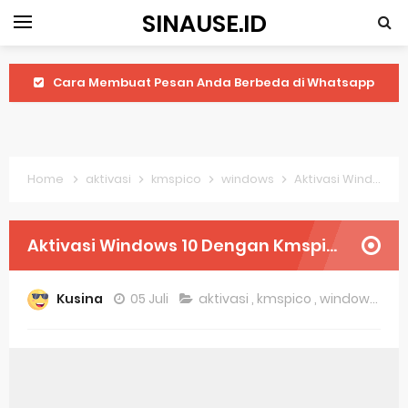
SINAUSE.ID
Cara Membuat Pesan Anda Berbeda di Whatsapp
Youtube Android 4.4 2: Cara Memutar Video Secara Mudah
Windows Server 2016: Mengenal Lebih Dekat Fitur Terbarunya
Home
aktivasi
kmspico
windows
Aktivasi Windows 10 Dengan Kmspico
Application Vnd Android Package Archive: Semua Yang Perlu Diketahui
Harga Laptop Acer Windows 10
Aktivasi Windows 10 Dengan Kmspico
Keytweak Windows 10
Kusina
05 Juli
aktivasi
,
kmspico
,
windows
Cara Menginstal Windows 11
Spesifikasi Windows 10
Android Waves Gbwhatsapp: A Better Choice For Messaging App