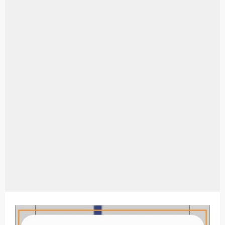
Aplikasi Laptop Windows 10: Solusi Terbaik Untuk Kebutuhan Komputasi Anda
Harga Airpods Android
Kelebihan Laptop Windows 7
Dazz Cam Android: Aplikasi Kamera Terbaik Untuk Android
Pengertian Windows 10
Link Grup Wa Pemersatu Bangsa
Power Window Universal: Solusi Praktis Untuk Kendaraan Anda
Foto Grup Wa: Cara Mudah Membuat Dan Menyimpan Foto Grup Whatsapp
Cara Cek Aktivasi Windows 10
Cara Menghapus Panggilan Di Ig
Bitcoin Miner Android: Apa Itu Dan Bagaimana Cara Menggunakannya