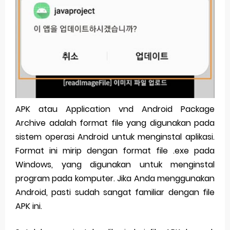
Pp Wa Couple Pasangan: Cara Terbaik Untuk Menjaga Hubungan
Cara Mengecek Windows Ori
Simpan Profil Ig Dengan Mudah
Aplikasi Togel Android: Solusi Praktis Untuk Pecinta Togel
Siap Video Call, tapi Download Aplikasinya Dulu, Abangku
APK atau Application vnd Android Package
Archive adalah format file yang digunakan pada
Sunday, 9 August
sistem operasi Android untuk menginstal aplikasi.
Format ini mirip dengan format file .exe pada
Windows, yang digunakan untuk menginstal
program pada komputer. Jika Anda menggunakan
Android, pasti sudah sangat familiar dengan file
APK ini.