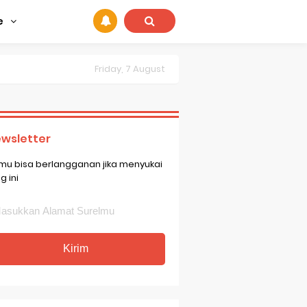
e
Friday, 7 August
wsletter
mu bisa berlangganan jika menyukai
g ini