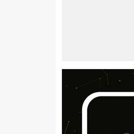
Aplikasi Lap
Harga Airpod
Kelebihan La
Dazz Cam And
Pengertian W
Link Grup W
Power Window
Foto Grup W
Cara Cek Akt
Cara Menghap