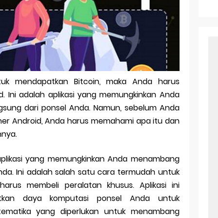
r Android: Apa Itu Dan Bagaimana Cara Menggunakannya
e Pasangan: Cara Terbaik Untuk Menjaga Hubungan
ek Windows Ori
l Ig Dengan Mudah
tuk mendapatkan Bitcoin, maka Anda harus
l Android: Solusi Praktis Untuk Pecinta Togel
d. Ini adalah aplikasi yang memungkinkan Anda
ll, tapi Download Aplikasinya Dulu, Abangku
gsung dari ponsel Anda. Namun, sebelum Anda
ner Android, Anda harus memahami apa itu dan
nya.
h aplikasi yang memungkinkan Anda menambang
nda. Ini adalah salah satu cara termudah untuk
arus membeli peralatan khusus. Aplikasi ini
tkan daya komputasi ponsel Anda untuk
ematika yang diperlukan untuk menambang