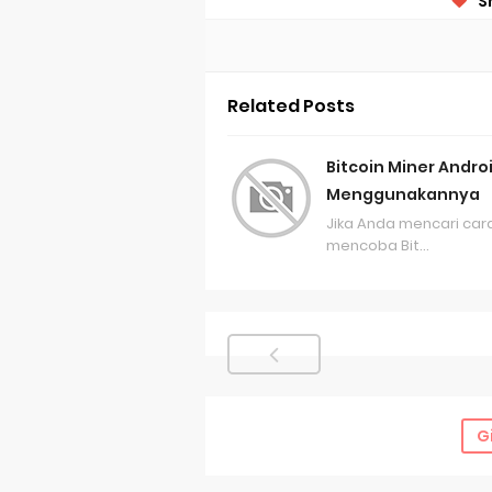
S
Related Posts
Bitcoin Miner Andro
Menggunakannya
Jika Anda mencari car
mencoba Bit…
G