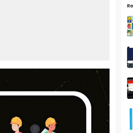
Re
top Windows 10: Solusi Terbaik Untuk Kebutuhan Komputasi Anda
s Android
ptop Windows 7
roid: Aplikasi Kamera Terbaik Untuk Android
indows 10
a Pemersatu Bangsa
 Universal: Solusi Praktis Untuk Kendaraan Anda
a: Cara Mudah Membuat Dan Menyimpan Foto Grup Whatsapp
ivasi Windows 10
us Panggilan Di Ig