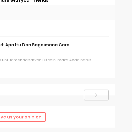
hare with your friends
id: Apa Itu Dan Bagaimana Cara
a untuk mendapatkan Bitcoin, maka Anda harus
ive us your opinion