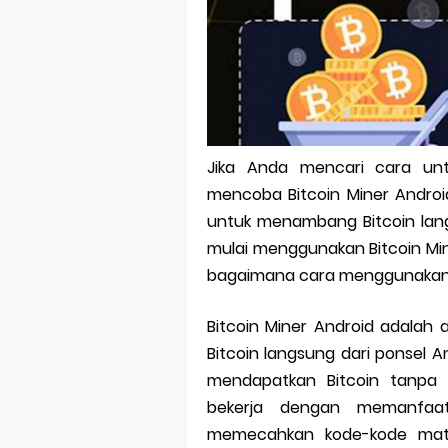
Bitcoin Mine
Pp Wa Coupl
Cara Mengec
Simpan Profi
Jika Anda mencari cara un
Aplikasi Toge
mencoba Bitcoin Miner Androi
Siap Video Ca
untuk menambang Bitcoin lan
mulai menggunakan Bitcoin Mi
bagaimana cara menggunakan
Bitcoin Miner Android adala
Bitcoin langsung dari ponsel A
mendapatkan Bitcoin tanpa h
bekerja dengan memanfaa
memecahkan kode-kode mat