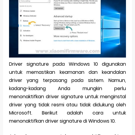
Pp Wa Couple Pasangan: Cara Terbaik Untuk Menjaga Hubungan
Cara Mengecek Windows Ori
Simpan Profil Ig Dengan Mudah
Aplikasi Togel Android: Solusi Praktis Untuk Pecinta Togel
Siap Video Call, tapi Download Aplikasinya Dulu, Abangku
Driver signature pada Windows 10 digunakan
untuk memastikan keamanan dan keandalan
Saturday, 8 August
driver yang terpasang pada sistem. Namun,
kadang-kadang Anda mungkin perlu
menonaktifkan driver signature untuk menginstal
driver yang tidak resmi atau tidak didukung oleh
Microsoft. Berikut adalah cara untuk
menonaktifkan driver signature di Windows 10.