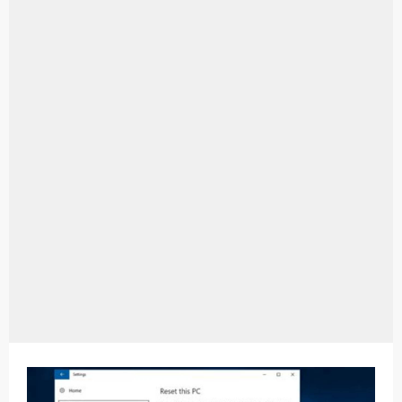
Aplikasi Laptop Windows 10: Solusi Terbaik Untuk Kebutuhan Komputasi Anda
Harga Airpods Android
Kelebihan Laptop Windows 7
Dazz Cam Android: Aplikasi Kamera Terbaik Untuk Android
Pengertian Windows 10
Link Grup Wa Pemersatu Bangsa
Power Window Universal: Solusi Praktis Untuk Kendaraan Anda
Foto Grup Wa: Cara Mudah Membuat Dan Menyimpan Foto Grup Whatsapp
Cara Cek Aktivasi Windows 10
Cara Menghapus Panggilan Di Ig
Bitcoin Miner Android: Apa Itu Dan Bagaimana Cara Menggunakannya