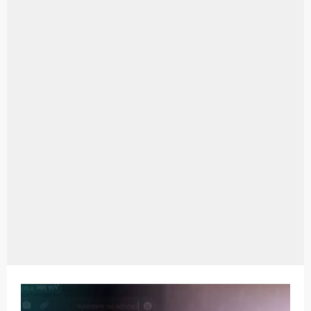
Aplikasi Laptop Windows 10: Solusi Terbaik Untuk Kebutuhan Komputasi Anda
Harga Airpods Android
Kelebihan Laptop Windows 7
Dazz Cam Android: Aplikasi Kamera Terbaik Untuk Android
Pengertian Windows 10
Link Grup Wa Pemersatu Bangsa
Power Window Universal: Solusi Praktis Untuk Kendaraan Anda
Foto Grup Wa: Cara Mudah Membuat Dan Menyimpan Foto Grup Whatsapp
Cara Cek Aktivasi Windows 10
Cara Menghapus Panggilan Di Ig
Bitcoin Miner Android: Apa Itu Dan Bagaimana Cara Menggunakannya