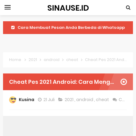
SINAUSE.ID
Cara Membuat Pesan Anda Berbeda di Whatsapp
Youtube Android 4.4 2: Cara Memutar Video Secara Mudah
Windows Server 2016: Mengenal Lebih Dekat Fitur Terbarunya
Home
2021
android
cheat
Cheat Pes 2021 Android: Cara Mengaktifkan Dan Menggunakan
Application Vnd Android Package Archive: Semua Yang Perlu Diketahui
Harga Laptop Acer Windows 10
Cheat Pes 2021 Android: Cara Mengaktifkan Dan Menggunakan
Keytweak Windows 10
Kusina
21 Juli
2021
,
android
,
cheat
Comment
Cara Menginstal Windows 11
Spesifikasi Windows 10
Android Waves Gbwhatsapp: A Better Choice For Messaging App