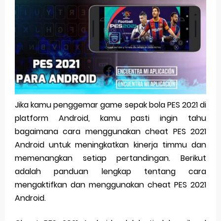
Pp Wa Couple Pasangan: Cara Terbaik Untuk Menjaga Hubungan
Cara Mengecek Windows Ori
Simpan Profil Ig Dengan Mudah
Aplikasi Togel Android: Solusi Praktis Untuk Pecinta Togel
Siap Video Call, tapi Download Aplikasinya Dulu, Abangku
Jika kamu penggemar game sepak bola PES 2021 di
platform Android, kamu pasti ingin tahu
Thursday, 6 August
bagaimana cara menggunakan cheat PES 2021
Android untuk meningkatkan kinerja timmu dan
memenangkan setiap pertandingan. Berikut
adalah panduan lengkap tentang cara
mengaktifkan dan menggunakan cheat PES 2021
Android.