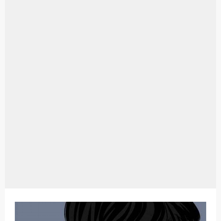
Aplikasi Laptop Windows 10: Solusi Terbaik Untuk Kebutuhan Komputasi Anda
Harga Airpods Android
Kelebihan Laptop Windows 7
Dazz Cam Android: Aplikasi Kamera Terbaik Untuk Android
Pengertian Windows 10
Link Grup Wa Pemersatu Bangsa
Power Window Universal: Solusi Praktis Untuk Kendaraan Anda
Foto Grup Wa: Cara Mudah Membuat Dan Menyimpan Foto Grup Whatsapp
Cara Cek Aktivasi Windows 10
Cara Menghapus Panggilan Di Ig
Bitcoin Miner Android: Apa Itu Dan Bagaimana Cara Menggunakannya