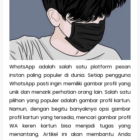
Pp Wa Couple Pasangan: Cara Terbaik Untuk Menjaga Hubungan
Cara Mengecek Windows Ori
Simpan Profil Ig Dengan Mudah
Aplikasi Togel Android: Solusi Praktis Untuk Pecinta Togel
Siap Video Call, tapi Download Aplikasinya Dulu, Abangku
WhatsApp adalah salah satu platform pesan
instan paling populer di dunia. Setiap pengguna
Saturday, 8 August
WhatsApp pasti ingin memiliki gambar profil yang
unik dan menarik perhatian orang lain. Salah satu
pilihan yang populer adalah gambar profil kartun.
Namun, dengan begitu banyaknya opsi gambar
profil kartun yang tersedia, mencari gambar profil
WA keren kartun bisa menjadi tugas yang
menantang. Artikel ini akan membantu Anda