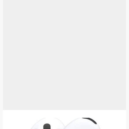
Aplikasi Laptop Windows 10: Solusi Terbaik Untuk Kebutuhan Komputasi Anda
Harga Airpods Android
Kelebihan Laptop Windows 7
Dazz Cam Android: Aplikasi Kamera Terbaik Untuk Android
Pengertian Windows 10
Link Grup Wa Pemersatu Bangsa
Power Window Universal: Solusi Praktis Untuk Kendaraan Anda
Foto Grup Wa: Cara Mudah Membuat Dan Menyimpan Foto Grup Whatsapp
Cara Cek Aktivasi Windows 10
Cara Menghapus Panggilan Di Ig
Bitcoin Miner Android: Apa Itu Dan Bagaimana Cara Menggunakannya