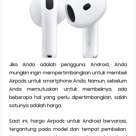
Pp Wa Couple Pasangan: Cara Terbaik Untuk Menjaga Hubungan
Cara Mengecek Windows Ori
Simpan Profil Ig Dengan Mudah
Aplikasi Togel Android: Solusi Praktis Untuk Pecinta Togel
Siap Video Call, tapi Download Aplikasinya Dulu, Abangku
Jika Anda adalah pengguna Android, Anda
mungkin ingin mempertimbangkan untuk membeli
Monday, 10 August
Airpods untuk smartphone Anda. Namun, sebelum
Anda memutuskan untuk membelinya, ada
beberapa hal yang perlu dipertimbangkan, salah
satunya adalah harga.
Saat ini, harga Airpods untuk Android bervariasi,
tergantung pada model dan tempat pembelian.