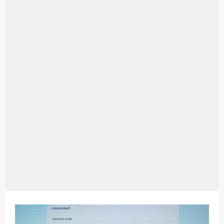
Aplikasi Laptop Windows 10: Solusi Terbaik Untuk Kebutuhan Komputasi Anda
Harga Airpods Android
Kelebihan Laptop Windows 7
Dazz Cam Android: Aplikasi Kamera Terbaik Untuk Android
Pengertian Windows 10
Link Grup Wa Pemersatu Bangsa
Power Window Universal: Solusi Praktis Untuk Kendaraan Anda
Foto Grup Wa: Cara Mudah Membuat Dan Menyimpan Foto Grup Whatsapp
Cara Cek Aktivasi Windows 10
Cara Menghapus Panggilan Di Ig
Bitcoin Miner Android: Apa Itu Dan Bagaimana Cara Menggunakannya