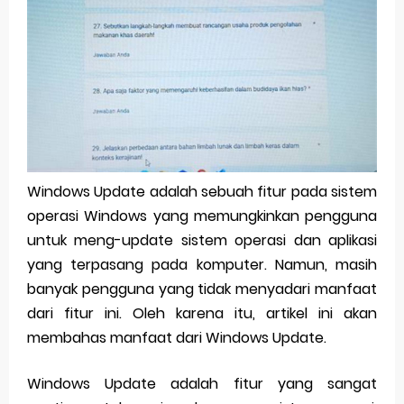
Pp Wa Couple Pasangan: Cara Terbaik Untuk Menjaga Hubungan
Cara Mengecek Windows Ori
Simpan Profil Ig Dengan Mudah
Aplikasi Togel Android: Solusi Praktis Untuk Pecinta Togel
Siap Video Call, tapi Download Aplikasinya Dulu, Abangku
Windows Update adalah sebuah fitur pada sistem
operasi Windows yang memungkinkan pengguna
Friday, 7 August
untuk meng-update sistem operasi dan aplikasi
yang terpasang pada komputer. Namun, masih
banyak pengguna yang tidak menyadari manfaat
dari fitur ini. Oleh karena itu, artikel ini akan
membahas manfaat dari Windows Update.
Windows Update adalah fitur yang sangat