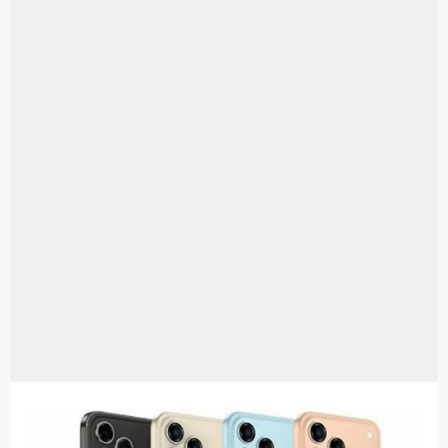
Aplikasi Laptop Windows 10: Solusi Terbaik Untuk Kebutuhan Komputasi Anda
Harga Airpods Android
Kelebihan Laptop Windows 7
Dazz Cam Android: Aplikasi Kamera Terbaik Untuk Android
Pengertian Windows 10
Link Grup Wa Pemersatu Bangsa
Power Window Universal: Solusi Praktis Untuk Kendaraan Anda
Foto Grup Wa: Cara Mudah Membuat Dan Menyimpan Foto Grup Whatsapp
Cara Cek Aktivasi Windows 10
Cara Menghapus Panggilan Di Ig
Bitcoin Miner Android: Apa Itu Dan Bagaimana Cara Menggunakannya