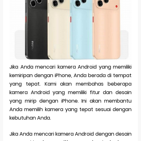
Pp Wa Couple Pasangan: Cara Terbaik Untuk Menjaga Hubungan
Cara Mengecek Windows Ori
Simpan Profil Ig Dengan Mudah
Aplikasi Togel Android: Solusi Praktis Untuk Pecinta Togel
Siap Video Call, tapi Download Aplikasinya Dulu, Abangku
Jika Anda mencari kamera Android yang memiliki
kemiripan dengan iPhone, Anda berada di tempat
Friday, 7 August
yang tepat. Kami akan membahas beberapa
kamera Android yang memiliki fitur dan desain
yang mirip dengan iPhone. Ini akan membantu
Anda memilih kamera yang tepat sesuai dengan
kebutuhan Anda.
Jika Anda mencari kamera Android dengan desain